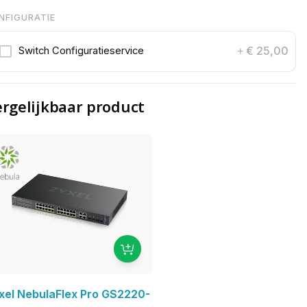
NFIGURATIE
€ 25,00
Switch Configuratieservice
+
rgelijkbaar product
xel NebulaFlex Pro GS2220-