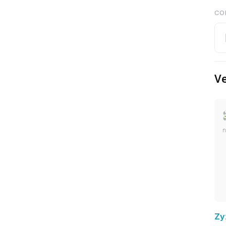
CO
Ve
Zy