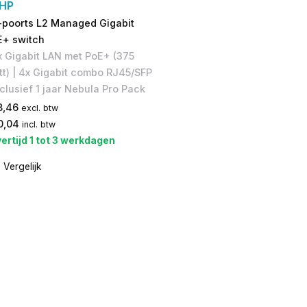
HP
-poorts L2 Managed Gigabit
E+ switch
 Gigabit LAN met PoE+ (375
t) | 4x Gigabit combo RJ45/SFP
nclusief 1 jaar Nebula Pro Pack
8,46
excl. btw
0,04
incl. btw
ertijd 1 tot 3 werkdagen
Vergelijk