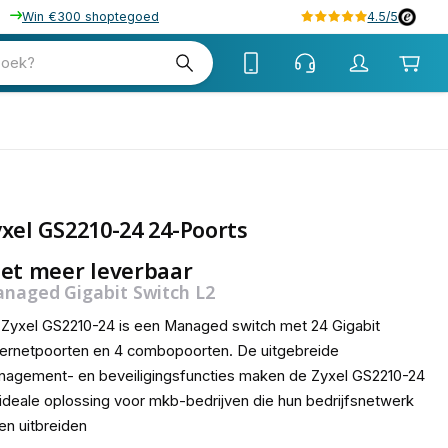
Win €300 shoptegoed
4.5/5
zoek?
xel GS2210-24 24-Poorts
et meer leverbaar
naged Gigabit Switch L2
Zyxel GS2210-24 is een Managed switch met 24 Gigabit
ernetpoorten en 4 combopoorten. De uitgebreide
agement- en beveiligingsfuncties maken de Zyxel GS2210-24
ideale oplossing voor mkb-bedrijven die hun bedrijfsnetwerk
len uitbreiden