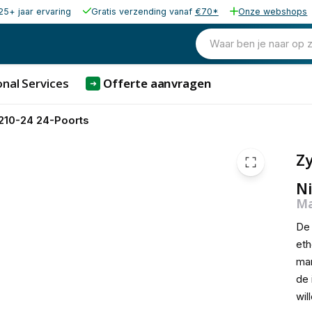
25+ jaar ervaring
Gratis verzending vanaf
€70*
Onze webshops
Waar ben je naar op 
nal Services
Offerte aanvragen
➜
210-24 24-Poorts
Zy
Ni
Ma
De 
eth
man
de 
wil