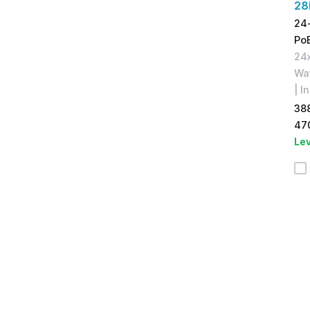
28
24
Po
24x
Wat
| I
38
47
Lev