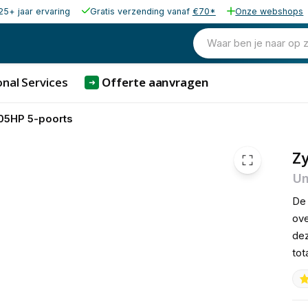
25+ jaar ervaring
Gratis verzending vanaf
€70*
Onze webshops
40,41
excl. b
48,90
Waar ben je naar op 
incl. b
nal Services
Offerte aanvragen
➜
05HP 5-poorts
Zy
Un
De 
ove
dez
tot