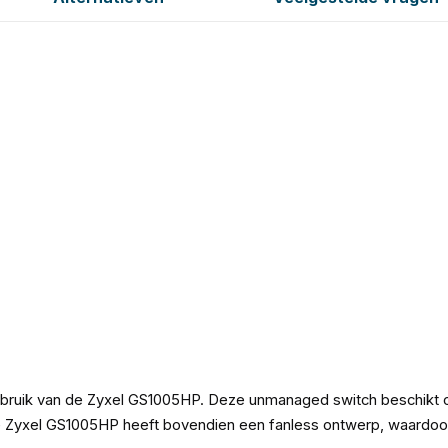
ebruik van de Zyxel GS1005HP. Deze unmanaged switch beschikt o
De Zyxel GS1005HP heeft bovendien een fanless ontwerp, waardoor 