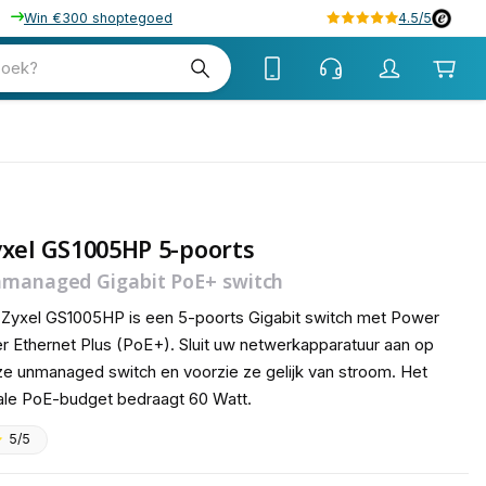
Win €300 shoptegoed
4.5/5
tw
zoek?
tw
xel GS1005HP 5-poorts
managed Gigabit PoE+ switch
Zyxel GS1005HP is een 5-poorts Gigabit switch met Power
r Ethernet Plus (PoE+). Sluit uw netwerkapparatuur aan op
e unmanaged switch en voorzie ze gelijk van stroom. Het
ale PoE-budget bedraagt 60 Watt.
5/5