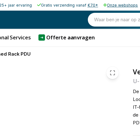
25+ jaar ervaring
Gratis verzending vanaf
€70*
Onze webshops
1.789,00
excl. b
2.164,69
Waar ben je naar op 
incl. b
nal Services
Offerte aanvragen
➜
hed Rack PDU
V
U-
De 
Loc
IT-
de 
PDU