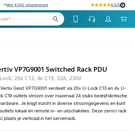
Win €300 shoptegoed
4.5/5
tw
zoek?
tw
ertiv VP7G9001 Switched Rack PDU
Lock, 20x C13, 4x C19, 32A, 230V
Vertiv Geist VP7G9001 verdeelt via 20x U-Lock C13 en 4x U-
k C19 outlets stroom over maximaal 24 stuks bedrijfskritische
hardware. Je krijgt inzicht in diverse stroomgegevens en kunt
outlets lokaal en remote in- en uitschakelen. Deze zeroU rack
 plaats je verticaal in het serverrack.