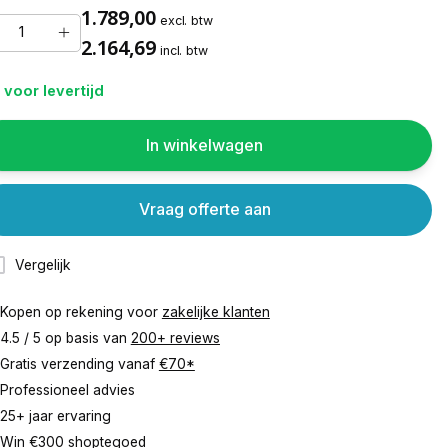
1.789,00
excl. btw
2.164,69
incl. btw
 voor levertijd
In winkelwagen
Vraag offerte aan
Vergelijk
Kopen op rekening voor
zakelijke klanten
4.5 / 5 op basis van
200+ reviews
Gratis verzending vanaf
€70*
Professioneel advies
25+ jaar ervaring
Win €300 shoptegoed