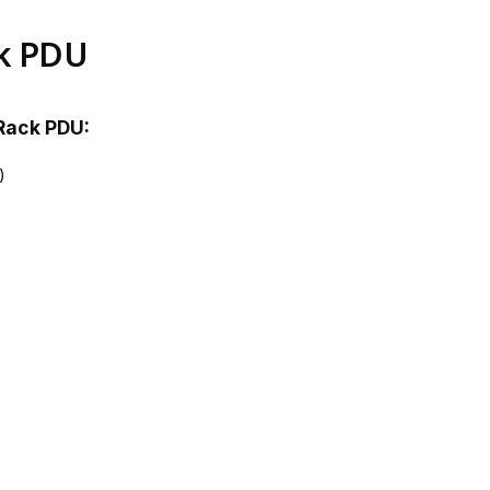
ck PDU
Rack PDU:
)