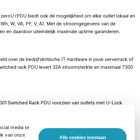
zeroU rPDU biedt ook de mogelijkheid om elke outlet lokaal en
k (kWh, W, VA, PF, V, A). Met de stroomgegevens van de
en en daardoor uiteindelijk maximale uptime garanderen.
d over de bedrijfskritische IT-hardware in jouw serverrack of
switched rack PDU levert 32A stroomsterkte en maximaal 7300
G9001 Switched Rack PDU voorzien van outlets met U-Lock
el in de U-Lock outlet, zodat deze goed vast zit. Wil je de
cial media te
ik van onze
Alle cookies toestaan