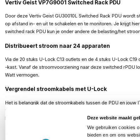
Vertiv Geist VP7G9001 Switched Rack PDU
Door deze Vertiv Geist GU30010L Switched Rack PDU wordt stro
op afstand in- en uit te schakelen en te monitoren. Je krijgt 
switched rack PDU kun je onder andere de belasting/het stroom
Distribueert stroom naar 24 apparaten
Via de 20 stuks U-Lock C13 outlets en de 4 stuks U-Lock C19 o
-kast. Vanaf de stroomvoorziening naar deze switched rPDU l
Watt vermogen.
Vergrendel stroomkabels met U-Lock
Het is belangrijk dat de stroomkabels tussen de PDU en jouw 
vergrendeling. Dankzij dit vergrendelingsmechanisme is het niet
Deze website maakt ge
kabel uit het stopcontact halen? Dan houd je de rand van de out
We gebruiken cookies om
ZeroU rack PDU met verticale montage
bieden en om ons websit