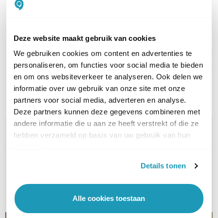
Stekkertype ingang
IEC 320 C20
Type uitgangen
C13 + C19
Deze website maakt gebruik van cookies
Montage
Rack mountable; 1U
We gebruiken cookies om content en advertenties te
PDU type
Switched
personaliseren, om functies voor social media te bieden
en om ons websiteverkeer te analyseren. Ook delen we
Toon meer
informatie over uw gebruik van onze site met onze
partners voor social media, adverteren en analyse.
Deze partners kunnen deze gegevens combineren met
andere informatie die u aan ze heeft verstrekt of die ze
WIL JIJ ADVIES OP MAAT?
hebben verzameld op basis van uw gebruik van hun
Vraag het onze experts!
services.
Details tonen
Bel ons
E-mail
Alle cookies toestaan