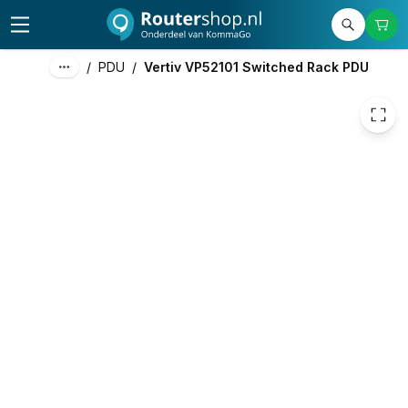
849,00
excl. btw
1.027,29
incl. btw
/
PDU
/
Vertiv VP52101 Switched Rack PDU