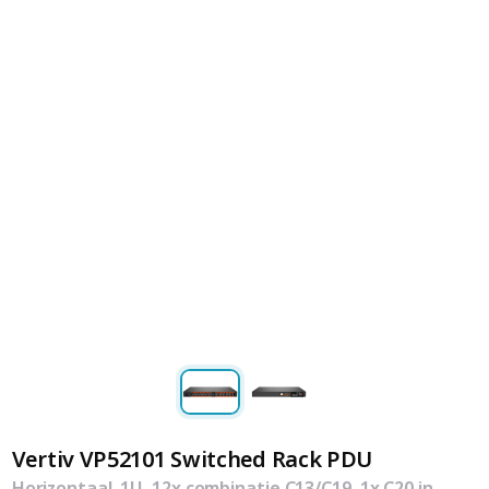
Vertiv VP52101 Switched Rack PDU
Horizontaal, 1U, 12x combinatie C13/C19, 1x C20 in