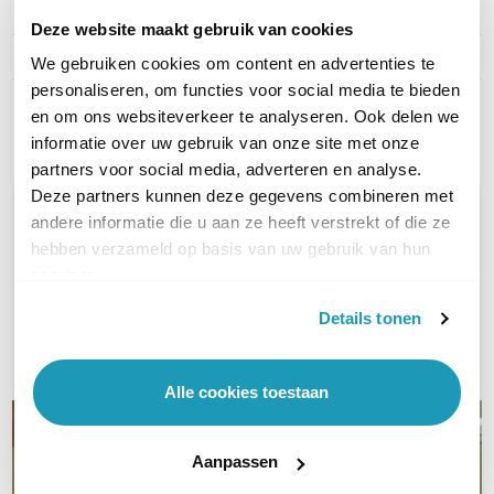
Type kabel
UTP Cat5e
Deze website maakt gebruik van cookies
Kleur
Paars
We gebruiken cookies om content en advertenties te
personaliseren, om functies voor social media te bieden
Toon meer
en om ons websiteverkeer te analyseren. Ook delen we
informatie over uw gebruik van onze site met onze
partners voor social media, adverteren en analyse.
Deze partners kunnen deze gegevens combineren met
WIL JIJ ADVIES OP MAAT?
andere informatie die u aan ze heeft verstrekt of die ze
Vraag het onze experts!
hebben verzameld op basis van uw gebruik van hun
services.
Bel ons
Details tonen
E-mail
Alle cookies toestaan
Aanpassen