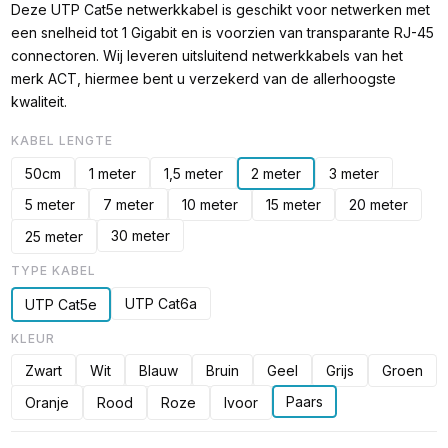
Deze UTP Cat5e netwerkkabel is geschikt voor netwerken met
een snelheid tot 1 Gigabit en is voorzien van transparante RJ-45
connectoren. Wij leveren uitsluitend netwerkkabels van het
merk ACT, hiermee bent u verzekerd van de allerhoogste
kwaliteit.
KABEL LENGTE
50cm
1 meter
1,5 meter
2 meter
3 meter
5 meter
7 meter
10 meter
15 meter
20 meter
30 meter
25 meter
TYPE KABEL
UTP Cat6a
UTP Cat5e
KLEUR
Zwart
Wit
Blauw
Bruin
Geel
Grijs
Groen
Paars
Oranje
Rood
Roze
Ivoor