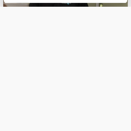
OVER DIT PRODUCT
Veelgestelde vragen
Geen vragen gevonden
Stel een vraag
REVIEWS
(
0
)
Ga naar Trusted Shops reviews
Wees de eerste die een review schrijft!