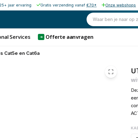
25+ jaar ervaring
Gratis verzending vanaf
€70*
Onze webshops
€ 1,
Waar ben je naar op 
nal Services
Offerte aanvragen
➜
s Cat5e en Cat6a
UT
wi
Dez
een
con
ACT
KA