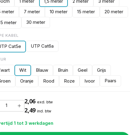
50cm
1 meter
1,5 meter
2 meter
3 meter
5 meter
7 meter
10 meter
15 meter
20 meter
30 meter
25 meter
PE KABEL
UTP Cat6a
UTP Cat5e
EUR
Zwart
Wit
Blauw
Bruin
Geel
Grijs
Paars
Groen
Oranje
Rood
Roze
Ivoor
2,06
excl. btw
2,49
incl. btw
ertijd 1 tot 3 werkdagen