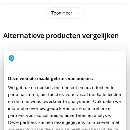
Toon meer
Alternatieve producten vergelijken
Huidig product
Deze website maakt gebruik van cookies
We gebruiken cookies om content en advertenties te
personaliseren, om functies voor social media te bieden
Ubiquiti UniFi Cloud
Ubiquit
Ubiquiti UniFi Cloud
en om ons websiteverkeer te analyseren. Ook delen we
Gateway Fiber
Gatewa
Gateway Fiber
informatie over uw gebruik van onze site met onze
Compacte Router met
compact
compacte router, met
partners voor social media, adverteren en analyse.
PoE, 2x 10G SFP+
1TB SS
2TB SSD
Deze partners kunnen deze gegevens combineren met
245,45
682,95
537,95
excl. btw
excl. btw
andere informatie die u aan ze heeft verstrekt of die ze