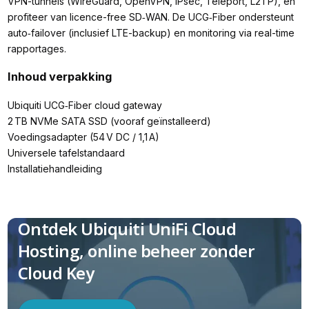
VPN-tunnels (WireGuard, OpenVPN, IPsec, Teleport, L2TP), en
profiteer van licence-free SD‑WAN. De UCG‑Fiber ondersteunt
auto‑failover (inclusief LTE-backup) en monitoring via real-time
rapportages.
Inhoud verpakking
Ubiquiti UCG‑Fiber cloud gateway
2 TB NVMe SATA SSD (vooraf geïnstalleerd)
Voedingsadapter (54 V DC / 1,1 A)
Universele tafelstandaard
Installatiehandleiding
Ontdek Ubiquiti UniFi Cloud
Hosting, online beheer zonder
Cloud Key