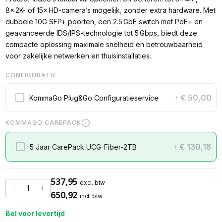
8× 2K- of 15× HD-camera’s mogelijk, zonder extra hardware. Met
dubbele 10G SFP+ poorten, een 2.5 GbE switch met PoE+ en
geavanceerde IDS/IPS-technologie tot 5 Gbps, biedt deze
compacte oplossing maximale snelheid en betrouwbaarheid
voor zakelijke netwerken en thuisinstallaties.
CONFIGURATIE
€ 50,00
KommaGo Plug&Go Configuratieservice
+
KOMMAGO CAREPACK
€ 130,18
5 Jaar CarePack UCG-Fiber-2TB
+
537,95
excl. btw
650,92
incl. btw
Bel voor levertijd