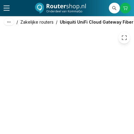
537,95
excl. btw
650,92
incl. btw
/
Zakelijke routers
/
Ubiquiti UniFi Cloud Gateway Fiber