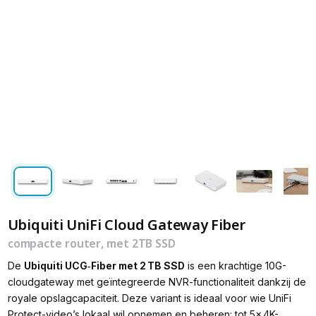
Ubiquiti UniFi Cloud Gateway Fiber
compacte router, met 2TB SSD
De
Ubiquiti UCG‑Fiber met 2 TB SSD
is een krachtige 10G-
cloudgateway met geïntegreerde NVR-functionaliteit dankzij de
royale opslagcapaciteit. Deze variant is ideaal voor wie UniFi
Protect-video’s lokaal wil opnemen en beheren: tot 5× 4K-,