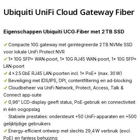
Ubiquiti UniFi Cloud Gateway Fiber
Eigenschappen Ubiquiti UCG‑Fiber met 2 TB SSD
Compacte 10G gateway met geïntegreerde 2 TB NVMe SSD
voor lokale UniFi Protect NVR
1× 10G SFP+ WAN‑poort, 1× 10G RJ45 WAN‑poort, 1× 10G SFP+
LAN‑poort
4 × 2.5 GbE RJ45 LAN‑poorten incl. 1× PoE+ (max. 30 W)
Beveiliging met IDS/IPS, DPI, contentfiltering en ad-blocking
Cloudbeheer via UniFi Network, Protect, Access, Talk &
Connect app‑suite
0,96″ LCD-display geeft status, PoE‑gebruik en connectiviteit
in één oogopslag
Stabiele prestaties: ondersteunt +50 UniFi-apparaten en +500
gelijktijdige gebruikers
Energy‑efficient ontwerp met slechts 29,4 W verbruik (excl.
PoE) en fanless behuizing