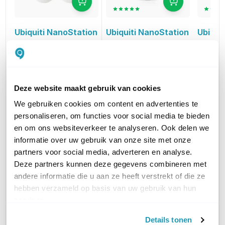
Ubiquiti NanoStation
Ubiquiti NanoStation
Ubiqui
AC Loco
AC Loco
AC Lo
Duo Pack
Outdoor 5 GHz Access
Duo Pac
97,52
Point 13 dBi
injecto
excl. btw
118,00
48,76
119,61
incl. btw
excl. btw
e
Deze website maakt gebruik van cookies
59,00
144,73
incl. btw
We gebruiken cookies om content en advertenties te
personaliseren, om functies voor social media te bieden
PRODUCTCATEGORIEËN
Access points
Access points
Access 
en om ons websiteverkeer te analyseren. Ook delen we
informatie over uw gebruik van onze site met onze
WIFI STANDAARD
WiFi 5 (11ac)
WiFi 5 (11ac)
WiFi 5 (
partners voor social media, adverteren en analyse.
Deze partners kunnen deze gegevens combineren met
andere informatie die u aan ze heeft verstrekt of die ze
INDOOR OF OUTDOOR
Outdoor
Outdoor
Outdoo
hebben verzameld op basis van uw gebruik van hun
services.
WIFI-FREQUENTIEBAND
5 GHz
5 GHz
5 GHz
Details tonen