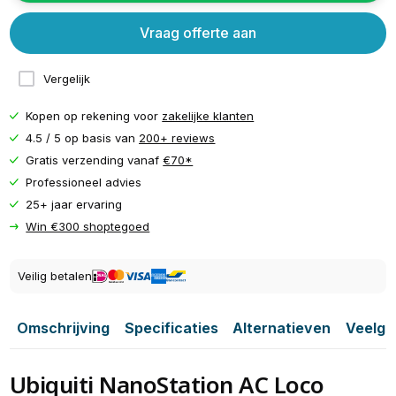
Vraag offerte aan
Vergelijk
Kopen op rekening voor
zakelijke klanten
4.5 / 5 op basis van
200+ reviews
Gratis verzending vanaf
€70*
Professioneel advies
25+ jaar ervaring
Win €300 shoptegoed
Veilig betalen
Omschrijving
Specificaties
Alternatieven
Veelge
Ubiquiti NanoStation AC Loco