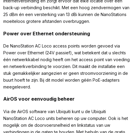
internetverbinding en zorgt ervoor dat elke locatie over een
back-up verbinding beschikt. Met een hoog zendvermogen van
25 dBm én een versterking van 13 dBi kunnen de NanoStations
moeiteloos grotere afstanden overbruggen.
Power over Ethernet ondersteuning
De NanoStation AC Loco access points worden gevoed via
Power over Ethernet (24V passief), wat betekent dat u slechts
één netwerkkabel nodig heeft om het access point van voeding
en netwerkverbinding te voorzien. Dit maakt de installatie een
stuk gemakkelijker aangezien er geen stroomvoorziening in de
buurt hoeft te zijn. Bij dit model worden géén PoE-adapters
meegeleverd.
AirOS voor eenvoudig beheer
Via de AirOS software van Ubiquiti kunt u de Ubiquiti
NanoStation AC Loco units beheren op uw computer. Ook is het
mogelijk om de doorvoersnelheid en linkstatus van uw
verbindingen in de gaten te houden. Met behulp van de gratis