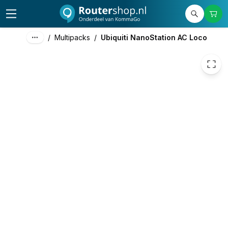
97,52
excl. btw
118,00
incl. btw
/
Multipacks
/
Ubiquiti NanoStation AC Loco