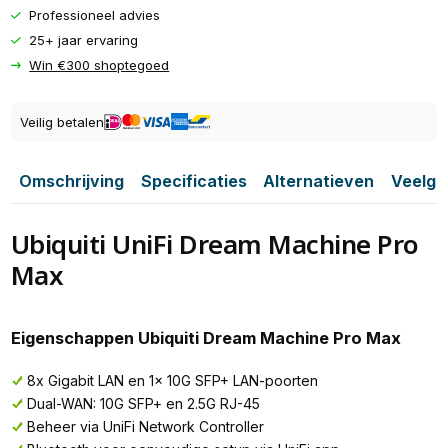
Professioneel advies
25+ jaar ervaring
Win €300 shoptegoed
Veilig betalen
Omschrijving
Specificaties
Alternatieven
Veelge
Ubiquiti UniFi Dream Machine Pro
Max
Eigenschappen Ubiquiti Dream Machine Pro Max
8x Gigabit LAN en 1x 10G SFP+ LAN-poorten
Dual-WAN: 10G SFP+ en 2.5G RJ-45
Beheer via UniFi Network Controller