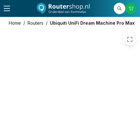
524,71
excl. btw
634,90
incl. btw
Home
/
Routers
/
Ubiquiti UniFi Dream Machine Pro Max