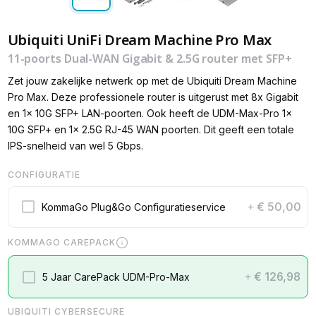
Ubiquiti UniFi Dream Machine Pro Max
11-poorts Dual-WAN Gigabit & 2.5G router met SFP+
Zet jouw zakelijke netwerk op met de Ubiquiti Dream Machine
Pro Max. Deze professionele router is uitgerust met 8x Gigabit
en 1x 10G SFP+ LAN-poorten. Ook heeft de UDM-Max-Pro 1x
10G SFP+ en 1x 2.5G RJ-45 WAN poorten. Dit geeft een totale
IPS-snelheid van wel 5 Gbps.
CONFIGURATIE
€ 50,00
KommaGo Plug&Go Configuratieservice
+
KOMMAGO CAREPACK
€ 126,98
5 Jaar CarePack UDM-Pro-Max
+
UBIQUITI CYBERSECURE