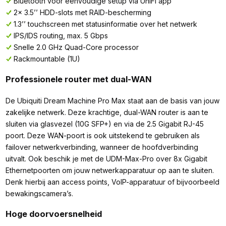
Bluetooth voor eenvoudige setup via UniFi app
2x 3.5’’ HDD-slots met RAID-bescherming
1.3’’ touchscreen met statusinformatie over het netwerk
IPS/IDS routing, max. 5 Gbps
Snelle 2.0 GHz Quad-Core processor
Rackmountable (1U)
Professionele router met dual-WAN
De Ubiquiti Dream Machine Pro Max staat aan de basis van jouw
zakelijke netwerk. Deze krachtige, dual-WAN router is aan te
sluiten via glasvezel (10G SFP+) en via de 2.5 Gigabit RJ-45
poort. Deze WAN-poort is ook uitstekend te gebruiken als
failover netwerkverbinding, wanneer de hoofdverbinding
uitvalt. Ook beschik je met de UDM-Max-Pro over 8x Gigabit
Ethernetpoorten om jouw netwerkapparatuur op aan te sluiten.
Denk hierbij aan access points, VoIP-apparatuur of bijvoorbeeld
bewakingscamera’s.
Hoge doorvoersnelheid