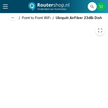
84,62
excl. btw
102,39
incl. btw
/
Point to Point WiFi
/
Ubiquiti AirFiber 23dBi Dish