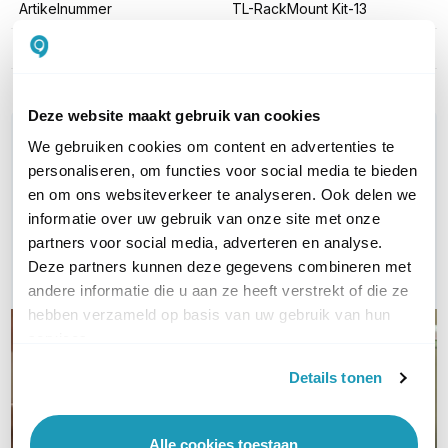
Artikelnummer
TL-RackMount Kit-13
EAN
4897098689684
Deze website maakt gebruik van cookies
WIL JIJ ADVIES OP MAAT?
We gebruiken cookies om content en advertenties te
Vraag het onze experts!
personaliseren, om functies voor social media te bieden
en om ons websiteverkeer te analyseren. Ook delen we
Bel ons
informatie over uw gebruik van onze site met onze
partners voor social media, adverteren en analyse.
E-mail
Deze partners kunnen deze gegevens combineren met
andere informatie die u aan ze heeft verstrekt of die ze
hebben verzameld op basis van uw gebruik van hun
services.
Details tonen
Alle cookies toestaan