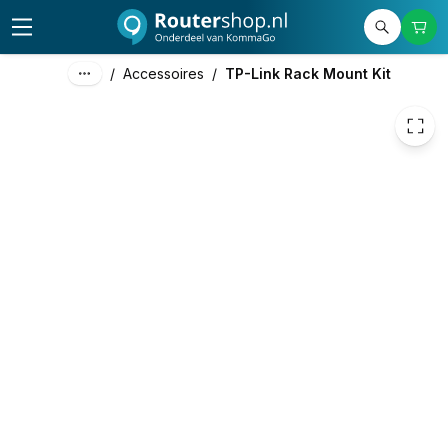
8,22
excl. btw
9,95
incl. btw
/
Accessoires
/
TP-Link Rack Mount Kit