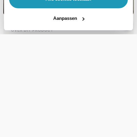
Aanpassen
OVER DIT PRODUCT
Veelgestelde vragen
Geen vragen gevonden
Stel een vraag
REVIEWS
(
0
)
Ga naar Trusted Shops reviews
Wees de eerste die een review schrijft!
Schrijf een review