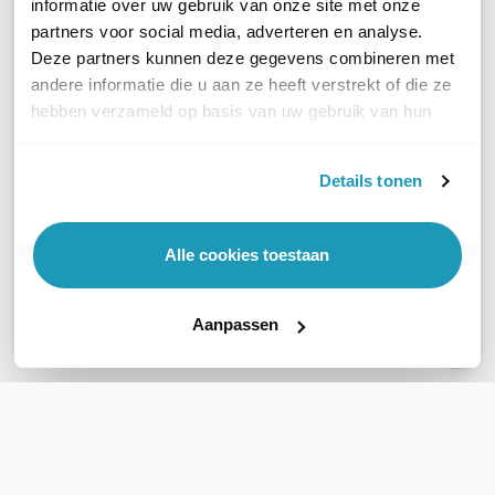
informatie over uw gebruik van onze site met onze
partners voor social media, adverteren en analyse.
Deze partners kunnen deze gegevens combineren met
andere informatie die u aan ze heeft verstrekt of die ze
hebben verzameld op basis van uw gebruik van hun
Omada by TP-Link
Omada 
Omada by TP-Link
services.
Cloud Licentie
Cloud 
Cloud Licentie
Details tonen
3 jaar, 3-pack, elk voor
5 jaar, 
5 jaar, 3-pack, elk voor
1 eigen Omada unit
1 eigen
1 eigen Omada unit
119,70
244,40
185,25
excl. btw
excl. btw
Alle cookies toestaan
144,84
295,72
224,15
incl. btw
incl. btw
Aanpassen
WIL JIJ ADVIES OP MAAT?
Vraag het onze experts!