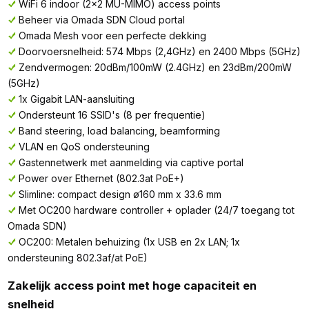
WiFi 6 indoor (2x2 MU-MIMO) access points
Beheer via Omada SDN Cloud portal
Omada Mesh voor een perfecte dekking
Doorvoersnelheid: 574 Mbps (2,4GHz) en 2400 Mbps (5GHz)
Zendvermogen: 20dBm/100mW (2.4GHz) en 23dBm/200mW
(5GHz)
1x Gigabit LAN-aansluiting
Ondersteunt 16 SSID's (8 per frequentie)
Band steering, load balancing, beamforming
VLAN en QoS ondersteuning
Gastennetwerk met aanmelding via captive portal
Power over Ethernet (802.3at PoE+)
Slimline: compact design ø160 mm x 33.6 mm
Met OC200 hardware controller + oplader (24/7 toegang tot
Omada SDN)
OC200: Metalen behuizing (1x USB en 2x LAN; 1x
ondersteuning 802.3af/at PoE)
Zakelijk access point met hoge capaciteit en
snelheid