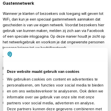
Gastennetwerk
Wanneer je klanten of bezoekers ook toegang wilt geven tot
WiFi, dan kun je een speciaal gastennetwerk aanmaken dat
gescheiden is van uw eigen netwerk. Voordat bezoekers hier
gebruik van kunnen maken, melden zij zich aan via Facebook
of een speciale inlogpagina. Op deze manier houdt je zicht op
het netwerkgebruik en voorkom je dat ongewenste personen
toegang krijgen tot uw bedrijfsnetwerk.
Voeding en montage
De TP-Link EAP653 Slim heeft één Gigabit LAN-poort en
Deze website maakt gebruik van cookies
ondersteunt PoE+ (802.3at) voeding. Het access point is dus
We gebruiken cookies om content en advertenties te
van stroom te voorzien via de netwerkkabel, met behulp van
personaliseren, om functies voor social media te bieden
een apart verkrijgbare PoE+ switch of een PoE+ injector. Dit
maakt het apparaat dus ook geschikt voor omgevingen waar
en om ons websiteverkeer te analyseren. Ook delen we
geen stopcontact aanwezig is. De EAP653 Slim is met de
informatie over uw gebruik van onze site met onze
meegeleverde montagebeugel te bevestigen aan het plafond.
partners voor social media, adverteren en analyse.
Deze partners kunnen deze gegevens combineren met