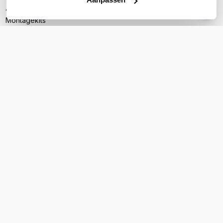
4x TP-Link EAP613 Slim
Montagekits
Handleiding
Let op: voedingsadapter niet inbegrepen
PRODUCT DETAILS
Merk
TP-Link
Artikelnummer
EAP613 Slim_4-pack
WiFi Standaard
WiFi 6 (11ax)
Indoor of outdoor
Indoor
WiFi-frequentieband
2,4 GHz & 5 GHz
Snelheid 2,4 GHz
574 Mbps