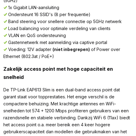
(5GHz)
1x Gigabit LAN-aansluiting
Ondersteunt 16 SSID's (8 per frequentie)
Band steering voor snellere connectie op 5GHz netwerk
Load balancing voor optimale verdeling van clients
VLAN en QoS ondersteuning
Gastennetwerk met aanmelding via captive portal
Voeding: 12V adapter
(niet inbegrepen)
of Power over
Ethernet (802.3at / PoE+)
Zakelijk access point met hoge capaciteit en
snelheid
De TP-Link EAP613 Slim is een dual-band access point dat
garant staat voor topprestaties. Het enige verschil is de
compactere behuizing. Met krachtige antennes en WiFi-
snelheden tot 574 + 1200 Mbps profiteren gebruikers van een
razendsnelle en stabiele verbinding. Dankzij WiFi 6 (11ax) biedt
het access point o.a. meer bereik een 4 keer hogere
gebruikerscapaciteit dan modellen die gebruikmaken van het