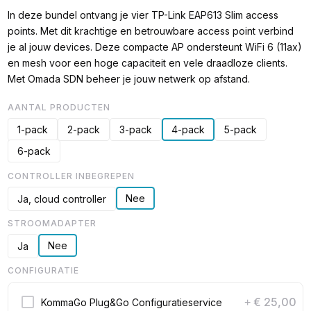
In deze bundel ontvang je vier TP-Link EAP613 Slim access
points. Met dit krachtige en betrouwbare access point verbind
je al jouw devices. Deze compacte AP ondersteunt WiFi 6 (11ax)
en mesh voor een hoge capaciteit en vele draadloze clients.
Met Omada SDN beheer je jouw netwerk op afstand.
AANTAL PRODUCTEN
1-pack
2-pack
3-pack
4-pack
5-pack
6-pack
CONTROLLER INBEGREPEN
Nee
Ja, cloud controller
STROOMADAPTER
Nee
Ja
CONFIGURATIE
€ 25,00
KommaGo Plug&Go Configuratieservice
+