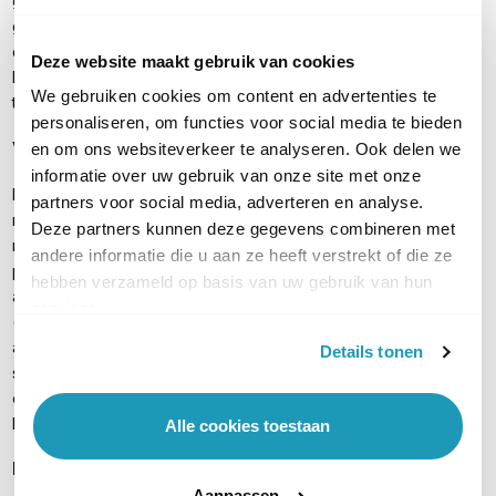
gescheiden is van jouw eigen netwerk. Voordat bezoekers hier
gebruik van kunnen maken, melden zij zich aan via Facebook
of een speciale inlogpagina. Op deze manier houd je zicht op
Deze website maakt gebruik van cookies
het netwerkgebruik en voorkom dat ongewenste personen
We gebruiken cookies om content en advertenties te
toegang krijgen tot jouw bedrijfsnetwerk.
personaliseren, om functies voor social media te bieden
Voeding en montage
en om ons websiteverkeer te analyseren. Ook delen we
informatie over uw gebruik van onze site met onze
De TP-Link EAP613 Slim heeft een extra compact design (ø160
partners voor social media, adverteren en analyse.
mm x 33.6 mm). Het access point kan gevoed worden via de
Deze partners kunnen deze gegevens combineren met
meegeleverde stroomadapter, maar heeft ook 1 Gigabit LAN-
andere informatie die u aan ze heeft verstrekt of die ze
poort met PoE+ ondersteuning (802.3at). Dit betekent dat je het
hebben verzameld op basis van uw gebruik van hun
access point van stroom kunt voorzien via de netwerkkabel
services.
(met behulp van een PoE+ switch of een PoE+ injector) en het
apparaat dus ook kunt plaatsen in omgevingen waar geen
Details tonen
stopcontact aanwezig is. De EAP613 Slim heeft een vlak
ontwerp en is met het meegeleverde montagesysteem te
bevestigen aan het plafond.
Alle cookies toestaan
Inhoud verpakking
Aanpassen