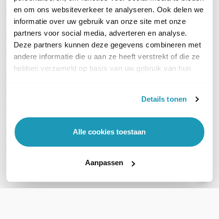
Merk
Teltonika
en om ons websiteverkeer te analyseren. Ook delen we
informatie over uw gebruik van onze site met onze
Artikelnummer
SWM281
partners voor social media, adverteren en analyse.
Aantal LAN poorten
24
Deze partners kunnen deze gegevens combineren met
andere informatie die u aan ze heeft verstrekt of die ze
PoE
Zonder PoE
hebben verzameld op basis van uw gebruik van hun
services.
Managed / Unmanaged
Managed
Details tonen
Rack mountable
Ja
SFP Ondersteuning
SFP
Alle cookies toestaan
Stackable
No
Aanpassen
Toon meer
WIL JIJ ADVIES OP MAAT?