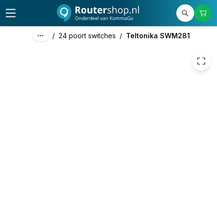
180,55
excl. btw
218,47
incl. btw
/
24 poort switches
/
Teltonika SWM281