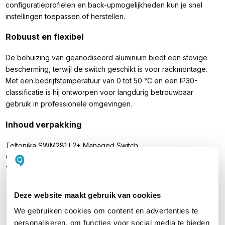
configuratieprofielen en back-upmogelijkheden kun je snel
instellingen toepassen of herstellen.
Robuust en flexibel
De behuizing van geanodiseerd aluminium biedt een stevige
bescherming, terwijl de switch geschikt is voor rackmontage.
Met een bedrijfstemperatuur van 0 tot 50 °C en een IP30-
classificatie is hij ontworpen voor langdurig betrouwbaar
gebruik in professionele omgevingen.
Inhoud verpakking
Teltonika SWM281 L2+ Managed Switch
Quick Start Guide
Verpakking
Deze website maakt gebruik van cookies
We gebruiken cookies om content en advertenties te
PRODUCT DETAILS
personaliseren, om functies voor social media te bieden