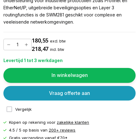
ondersteuning voor industriële protocollen zoals Profinet en
EtherNet/IP, uitgebreide beveiligingsopties en Layer 3
routingfuncties is de SWM281 geschikt voor complexe en
veeleisende netwerkomgevingen.
180,55
excl. btw
218,47
incl. btw
Levertijd 1 tot 3 werkdagen
In winkelwagen
Vraag offerte aan
Vergelijk
Kopen op rekening voor
zakelijke klanten
4.5 / 5 op basis van
200+ reviews
Gratis verzending vanaf
€70*