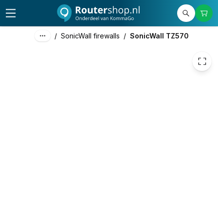
1.199,00
excl. btw
1.149,00
excl. btw
1.390,29
incl. btw
/
SonicWall firewalls
/
SonicWall TZ570