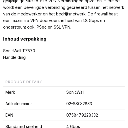
gelijktijdige Site-to-Site VPN-verbindingen opzetten. Hiermee
wordt een beveiligde verbinding gecreëerd tussen het netwerk
van de medewerker en het bedrijfsnetwerk. De firewall haalt
een maximale VPN doorvoersnelheid van 1.8 Gbps en
ondersteunt ook IPSec en SSL VPN.
Inhoud verpakking
SonicWall TZ570
Handleiding
PRODUCT DETAILS
Merk
SonicWall
Artikelnummer
02-SSC-2833
EAN
0758479228332
Standaard snelheid
4 Gbps