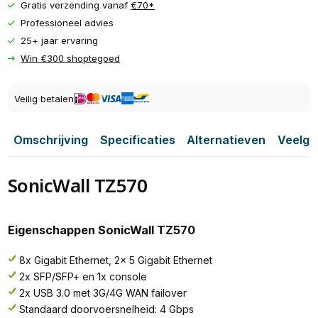
Gratis verzending vanaf
€70*
Professioneel advies
25+ jaar ervaring
Win €300 shoptegoed
Veilig betalen
Omschrijving
Specificaties
Alternatieven
Veelge
SonicWall TZ570
Eigenschappen SonicWall TZ570
8x Gigabit Ethernet, 2x 5 Gigabit Ethernet
2x SFP/SFP+ en 1x console
2x USB 3.0 met 3G/4G WAN failover
Standaard doorvoersnelheid: 4 Gbps