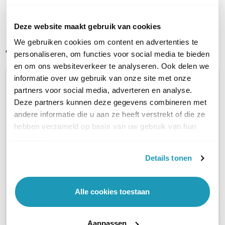
Toon meer
Deze website maakt gebruik van cookies
We gebruiken cookies om content en advertenties te
Alternatieve producten vergelijken
personaliseren, om functies voor social media te bieden
en om ons websiteverkeer te analyseren. Ook delen we
informatie over uw gebruik van onze site met onze
Huidig product
partners voor social media, adverteren en analyse.
Deze partners kunnen deze gegevens combineren met
andere informatie die u aan ze heeft verstrekt of die ze
hebben verzameld op basis van uw gebruik van hun
services.
SonicWall TZ370
SonicW
SonicWall TZ370
Details tonen
Losse unit, zonder
TotalS
Secure Upgrade
licenties
Advance
Plus
Alle cookies toestaan
558,37
excl. btw
1.039,8
Essential Edition 3 jaar
675,63
incl. btw
1.258,2
Aanpassen