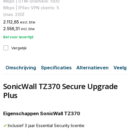
Mbps | UTM-snelheid: 1000
Mbps | IPSec VPN clients: 5
(max. 200)
2.112,65
excl. btw
2.556,31
incl. btw
Bel voor levertijd
Vergelijk
Omschrijving
Specificaties
Alternatieven
Veelge
SonicWall TZ370 Secure Upgrade
Plus
Eigenschappen SonicWall TZ370
Inclusief 3 jaar Essential Security licentie