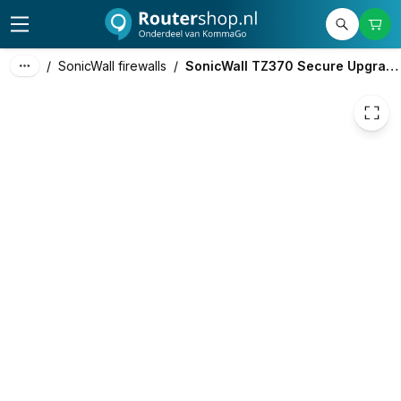
/
SonicWall firewalls
/
SonicWall TZ370 Secure Upgrade Plus