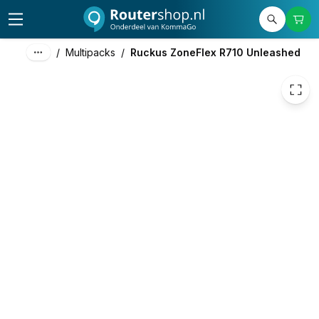
6.445,00
excl. btw
7.798,45
incl. btw
/
Multipacks
/
Ruckus ZoneFlex R710 Unleashed