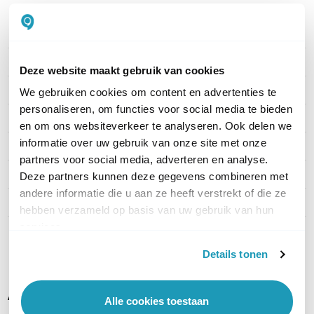
PRODUCT DETAILS
Merk
Ruckus Wireless
Deze website maakt gebruik van cookies
Artikelnummer
ZFR710-U_5-pack
We gebruiken cookies om content en advertenties te
personaliseren, om functies voor social media te bieden
WiFi Standaard
WiFi 5 (11ac)
en om ons websiteverkeer te analyseren. Ook delen we
informatie over uw gebruik van onze site met onze
Indoor of outdoor
Indoor
partners voor social media, adverteren en analyse.
WiFi-frequentieband
2,4 GHz & 5 GHz
Deze partners kunnen deze gegevens combineren met
andere informatie die u aan ze heeft verstrekt of die ze
Snelheid 2,4 GHz
800 Mbps
hebben verzameld op basis van uw gebruik van hun
services.
Toon meer
Details tonen
Alternatieve producten vergelijken
Alle cookies toestaan