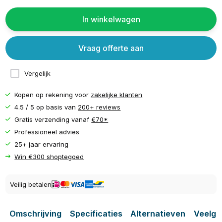
In winkelwagen
Vraag offerte aan
Vergelijk
Kopen op rekening voor
zakelijke klanten
4.5 / 5 op basis van
200+ reviews
Gratis verzending vanaf
€70*
Professioneel advies
25+ jaar ervaring
Win €300 shoptegoed
Veilig betalen
Omschrijving
Specificaties
Alternatieven
Veelge