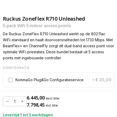
Ruckus ZoneFlex R710 Unleashed
5-pack WiFi 5 indoor access points
De Ruckus ZoneFlex R710 Unleashed werkt op de 802.11ac
WiFi-standaard en haalt doorvoersnelheden tot 1733 Mbps. Met
BeamFlex+ en ChannelFly zorgt dit dual-band access point voor
optimale WiFi-prestaties. Deze bundel bestaat uit 5 access
points met ingebouwde controller.
CONFIGURATIE
€ 25,00
KommaGo Plug&Go Configuratieservice
+
6.445,00
excl. btw
7.798,45
incl. btw
Levertijd 1 tot 3 werkdagen