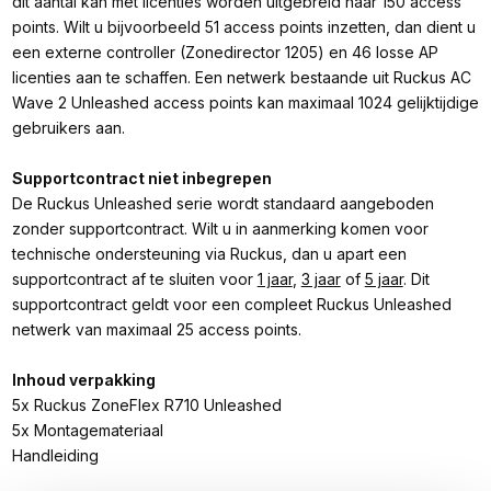
dit aantal kan met licenties worden uitgebreid naar 150 access
points. Wilt u bijvoorbeeld 51 access points inzetten, dan dient u
een externe controller (Zonedirector 1205) en 46 losse AP
licenties aan te schaffen. Een netwerk bestaande uit Ruckus AC
Wave 2 Unleashed access points kan maximaal 1024 gelijktijdige
gebruikers aan.
Supportcontract niet inbegrepen
De Ruckus Unleashed serie wordt standaard aangeboden
zonder supportcontract. Wilt u in aanmerking komen voor
technische ondersteuning via Ruckus, dan u apart een
supportcontract af te sluiten voor
1 jaar
,
3 jaar
of
5 jaar
. Dit
supportcontract geldt voor een compleet Ruckus Unleashed
netwerk van maximaal 25 access points.
Inhoud verpakking
5x Ruckus ZoneFlex R710 Unleashed
5x Montagemateriaal
Handleiding