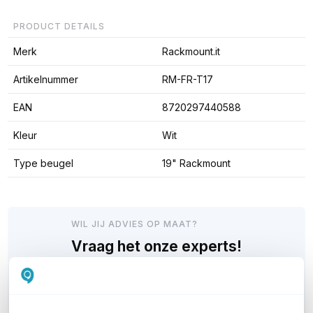
PRODUCT DETAILS
Merk
Rackmount.it
Artikelnummer
RM-FR-T17
EAN
8720297440588
Kleur
Wit
Type beugel
19" Rackmount
WIL JIJ ADVIES OP MAAT?
Vraag het onze experts!
Bel ons