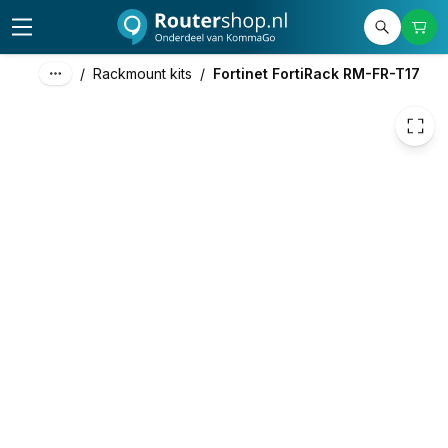
119,00
excl. btw
143,99
incl. btw
/
Rackmount kits
/
Fortinet FortiRack RM-FR-T17