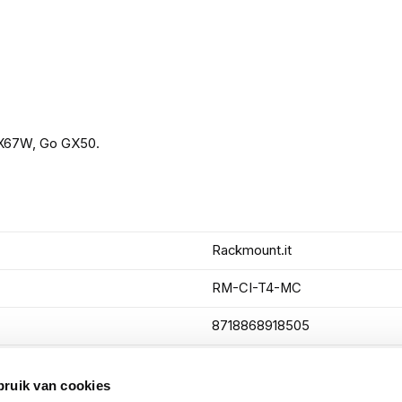
X67W, Go GX50.
Rackmount.it
RM-CI-T4-MC
8718868918505
bruik van cookies