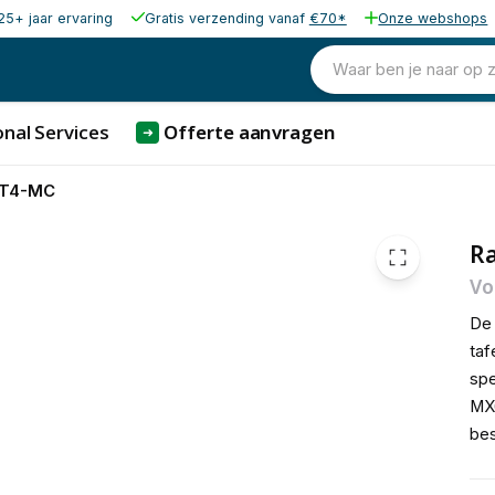
25+ jaar ervaring
Gratis verzending vanaf
€70*
Onze webshops
199,00
excl. b
240,79
Waar ben je naar op 
incl. b
nal Services
Offerte aanvragen
➜
-T4-MC
R
Vo
De 
taf
spe
MX
bes