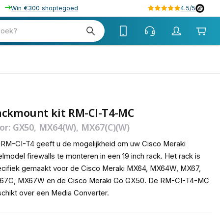
Win €300 shoptegoed
4.5/5
tw
zoek?
tw
ackmount kit RM-CI-T4-MC
or: GX50, MX64(W), MX67(C)(W)
RM-CI-T4 geeft u de mogelijkheid om uw Cisco Meraki
elmodel firewalls te monteren in een 19 inch rack. Het rack is
cifiek gemaakt voor de Cisco Meraki MX64, MX64W, MX67,
67C, MX67W en de Cisco Meraki Go GX50. De RM-CI-T4-MC
chikt over een Media Converter.