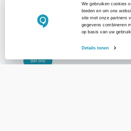
We gebruiken cookies om
bieden en om ons websit
site met onze partners 
WIL JIJ ADVIES OP MAAT?
gegevens combineren met
Vraag het onze
op basis van uw gebruik
experts!
Details tonen
Bel ons
E-mail
OVER DIT PRODUCT