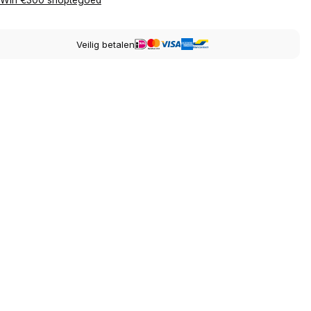
Win €300 shoptegoed
Veilig betalen