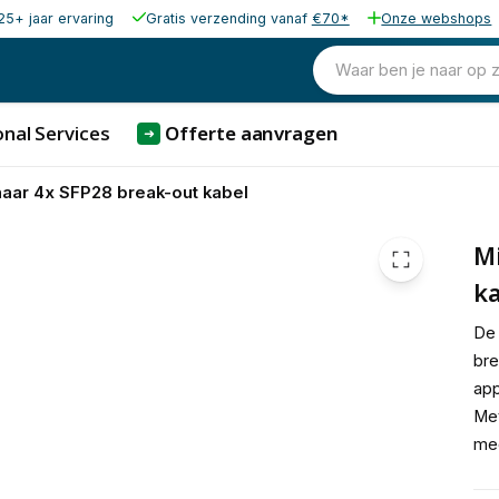
25+ jaar ervaring
Gratis verzending vanaf
€70*
Onze webshops
74,83
excl. b
90,54
Waar ben je naar op 
incl. b
nal Services
Offerte aanvragen
➜
aar 4x SFP28 break-out kabel
Mi
k
De
bre
app
Met
mee