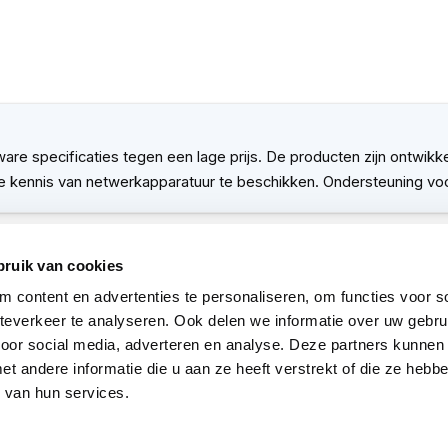
e specificaties tegen een lage prijs. De producten zijn ontwikke
e kennis van netwerkapparatuur te beschikken. Ondersteuning voor
bruik van cookies
MikroTik
 content en advertenties te personaliseren, om functies voor so
everkeer te analyseren. Ook delen we informatie over uw gebru
XQ+BC0003-XS+
voor social media, adverteren en analyse. Deze partners kunnen
 andere informatie die u aan ze heeft verstrekt of die ze heb
5704174955078
 van hun services.