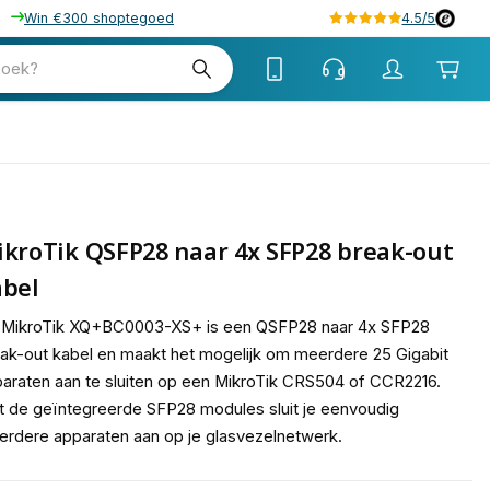
Win €300 shoptegoed
4.5/5
tw
zoek?
tw
kroTik QSFP28 naar 4x SFP28 break-out
abel
 MikroTik XQ+BC0003-XS+ is een QSFP28 naar 4x SFP28
ak-out kabel en maakt het mogelijk om meerdere 25 Gigabit
araten aan te sluiten op een MikroTik CRS504 of CCR2216.
 de geïntegreerde SFP28 modules sluit je eenvoudig
rdere apparaten aan op je glasvezelnetwerk.