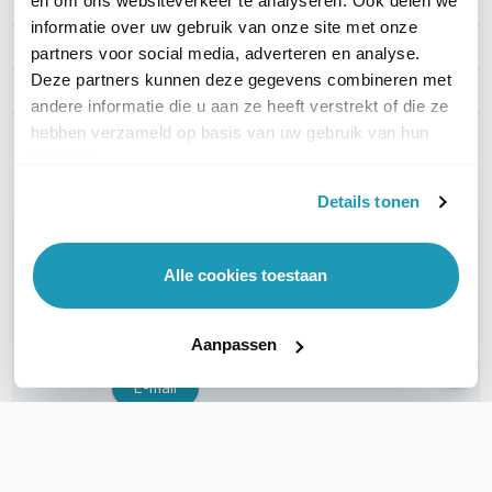
en om ons websiteverkeer te analyseren. Ook delen we
Artikelnummer
XQ+DA0001
informatie over uw gebruik van onze site met onze
EAN
9120117653607
partners voor social media, adverteren en analyse.
Deze partners kunnen deze gegevens combineren met
Kabel lengte
1 meter
andere informatie die u aan ze heeft verstrekt of die ze
hebben verzameld op basis van uw gebruik van hun
Toon meer
services.
Details tonen
WIL JIJ ADVIES OP MAAT?
Vraag het onze experts!
Alle cookies toestaan
Bel ons
Aanpassen
E-mail