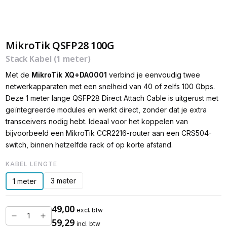
MikroTik QSFP28 100G
Stack Kabel (1 meter)
Met de
MikroTik
XQ+DA0001
verbind je eenvoudig twee
netwerkapparaten met een snelheid van 40 of zelfs 100 Gbps.
Deze 1 meter lange QSFP28 Direct Attach Cable is uitgerust met
geïntegreerde modules en werkt direct, zonder dat je extra
transceivers nodig hebt. Ideaal voor het koppelen van
bijvoorbeeld een MikroTik CCR2216-router aan een CRS504-
switch, binnen hetzelfde rack of op korte afstand.
KABEL LENGTE
3 meter
1 meter
49,00
excl. btw
59,29
incl. btw