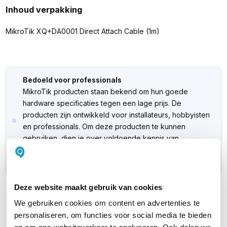
Inhoud verpakking
MikroTik XQ+DA0001 Direct Attach Cable (1m)
Bedoeld voor professionals
MikroTik producten staan bekend om hun goede
hardware specificaties tegen een lage prijs. De
producten zijn ontwikkeld voor installateurs, hobbyisten
en professionals. Om deze producten te kunnen
gebruiken, dien je over voldoende kennis van
netwerkapparatuur te beschikken. Ondersteuning voor
dit product verloopt via de
MikroTik website
.
Deze website maakt gebruik van cookies
PRODUCT DETAILS
We gebruiken cookies om content en advertenties te
Merk
MikroTik
personaliseren, om functies voor social media te bieden