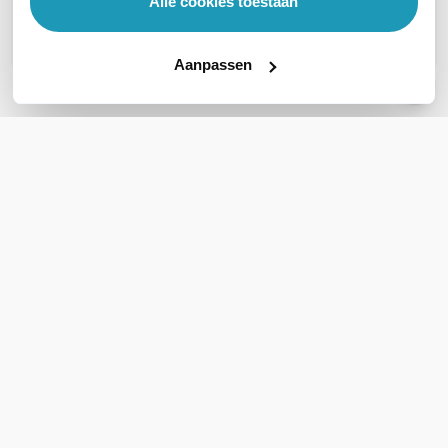
Alle cookies toestaan
Stel een vraag
Aanpassen
REVIEWS
(
0
)
Ga naar Trusted Shops reviews
Wees de eerste die een review schrijft!
Schrijf een review
Accessoires