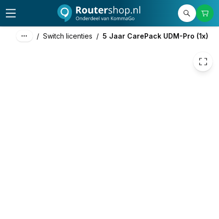
74,00
excl. btw
89,54
incl. btw
/
Switch licenties
/
5 Jaar CarePack UDM-Pro (1x)