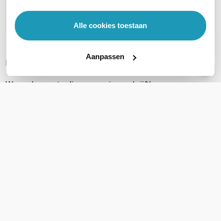
Stel een vraag
Alle cookies toestaan
Aanpassen
REVIEWS
(
0
)
Ga naar Trusted Shops reviews
Wees de eerste die een review schrijft!
Schrijf een review
Accessoires