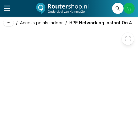
68,86
excl. btw
83,32
incl. btw
/
Access points indoor
/
HPE Networking Instant On AP21