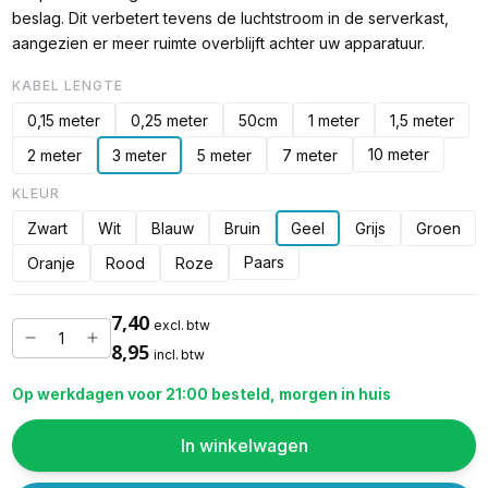
beslag. Dit verbetert tevens de luchtstroom in de serverkast,
aangezien er meer ruimte overblijft achter uw apparatuur.
KABEL LENGTE
0,15 meter
0,25 meter
50cm
1 meter
1,5 meter
10 meter
2 meter
3 meter
5 meter
7 meter
KLEUR
Zwart
Wit
Blauw
Bruin
Geel
Grijs
Groen
Paars
Oranje
Rood
Roze
7,40
excl. btw
8,95
incl. btw
Op werkdagen voor 21:00 besteld, morgen in huis
In winkelwagen