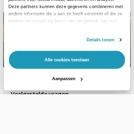
Deze partners kunnen deze gegevens combineren met
andere informatie die u aan ze heeft verstrekt of die ze
hebben verzameld op basis van uw gebruik van hun
services.
Details tonen
Alle cookies toestaan
Aanpassen
OVER DIT PRODUCT
Veelgestelde vragen
Zijn deze FTP Cat6A Slimline patchkabels
geschikt voor PoE voor b.v.b. camera's?
Deze gebruiken al snel PoE+