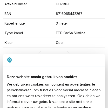
Artikelnummer
DC7803
EAN
8716065442267
Kabel lengte
3 meter
Type kabel
FTP Cat6a Slimline
Kleur
Geel
Toon meer
WIL JIJ ADVIES OP MAAT?
Deze website maakt gebruik van cookies
Vraag het onze experts!
We gebruiken cookies om content en advertenties te
personaliseren, om functies voor social media te bieden
Bel ons
en om ons websiteverkeer te analyseren. Ook delen we
informatie over uw gebruik van onze site met onze
partners voor social media, adverteren en analyse.
E-mail