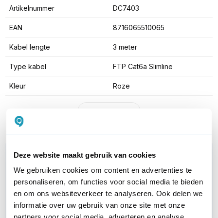
Artikelnummer
DC7403
EAN
8716065510065
Kabel lengte
3 meter
Type kabel
FTP Cat6a Slimline
Kleur
Roze
Toon meer
WIL JIJ ADVIES OP MAAT?
Deze website maakt gebruik van cookies
Vraag het onze experts!
We gebruiken cookies om content en advertenties te
personaliseren, om functies voor social media te bieden
Bel ons
en om ons websiteverkeer te analyseren. Ook delen we
informatie over uw gebruik van onze site met onze
partners voor social media, adverteren en analyse.
E-mail