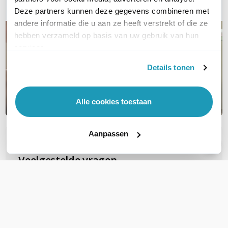
Deze partners kunnen deze gegevens combineren met
andere informatie die u aan ze heeft verstrekt of die ze
hebben verzameld op basis van uw gebruik van hun
services.
Details tonen
Alle cookies toestaan
Aanpassen
OVER DIT PRODUCT
Veelgestelde vragen
Zijn deze FTP Cat6A Slimline patchkabels
geschikt voor PoE voor b.v.b. camera's?
Deze gebruiken al snel PoE+