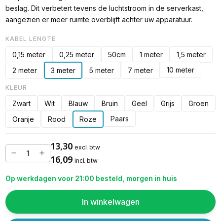
beslag. Dit verbetert tevens de luchtstroom in de serverkast,
aangezien er meer ruimte overblijft achter uw apparatuur.
KABEL LENGTE
0,15 meter
0,25 meter
50cm
1 meter
1,5 meter
10 meter
2 meter
3 meter
5 meter
7 meter
KLEUR
Zwart
Wit
Blauw
Bruin
Geel
Grijs
Groen
Paars
Oranje
Rood
Roze
13,30
excl. btw
16,09
incl. btw
Op werkdagen voor 21:00 besteld, morgen in huis
In winkelwagen