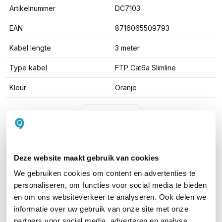
Artikelnummer
DC7103
EAN
8716065509793
Kabel lengte
3 meter
Type kabel
FTP Cat6a Slimline
Kleur
Oranje
Toon meer
WIL JIJ ADVIES OP MAAT?
Deze website maakt gebruik van cookies
Vraag het onze experts!
We gebruiken cookies om content en advertenties te
personaliseren, om functies voor social media te bieden
Bel ons
en om ons websiteverkeer te analyseren. Ook delen we
informatie over uw gebruik van onze site met onze
partners voor social media, adverteren en analyse.
E-mail