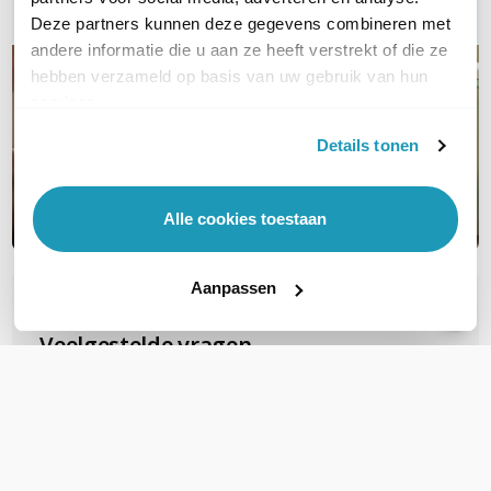
Deze partners kunnen deze gegevens combineren met
andere informatie die u aan ze heeft verstrekt of die ze
hebben verzameld op basis van uw gebruik van hun
services.
Details tonen
Alle cookies toestaan
Aanpassen
OVER DIT PRODUCT
Veelgestelde vragen
Zijn deze FTP Cat6A Slimline patchkabels
geschikt voor PoE voor b.v.b. camera's?
Deze gebruiken al snel PoE+