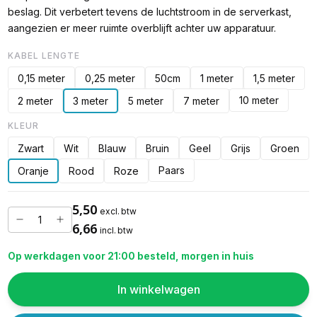
beslag. Dit verbetert tevens de luchtstroom in de serverkast,
aangezien er meer ruimte overblijft achter uw apparatuur.
KABEL LENGTE
0,15 meter
0,25 meter
50cm
1 meter
1,5 meter
10 meter
2 meter
3 meter
5 meter
7 meter
KLEUR
Zwart
Wit
Blauw
Bruin
Geel
Grijs
Groen
Paars
Oranje
Rood
Roze
5,50
excl. btw
6,66
incl. btw
Op werkdagen voor 21:00 besteld, morgen in huis
In winkelwagen