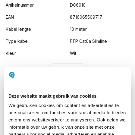
Artikelnummer
DC6910
EAN
8716065509717
Kabel lengte
10 meter
Type kabel
FTP Cat6a Slimline
Kleur
Wit
Toon meer
WIL JIJ ADVIES OP MAAT?
Deze website maakt gebruik van cookies
Vraag het onze experts!
We gebruiken cookies om content en advertenties te
personaliseren, om functies voor social media te bieden
Bel ons
en om ons websiteverkeer te analyseren. Ook delen we
informatie over uw gebruik van onze site met onze
partners voor social media, adverteren en analyse.
E-mail