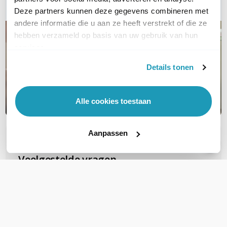
Deze partners kunnen deze gegevens combineren met
andere informatie die u aan ze heeft verstrekt of die ze
hebben verzameld op basis van uw gebruik van hun
services.
Details tonen
Alle cookies toestaan
Aanpassen
OVER DIT PRODUCT
Veelgestelde vragen
Zijn deze FTP Cat6A Slimline patchkabels
geschikt voor PoE voor b.v.b. camera's?
Deze gebruiken al snel PoE+