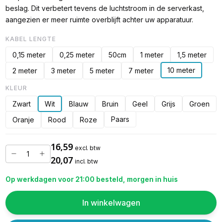
beslag. Dit verbetert tevens de luchtstroom in de serverkast,
aangezien er meer ruimte overblijft achter uw apparatuur.
KABEL LENGTE
0,15 meter
0,25 meter
50cm
1 meter
1,5 meter
10 meter
2 meter
3 meter
5 meter
7 meter
KLEUR
Zwart
Wit
Blauw
Bruin
Geel
Grijs
Groen
Paars
Oranje
Rood
Roze
16,59
excl. btw
20,07
incl. btw
Op werkdagen voor 21:00 besteld, morgen in huis
In winkelwagen