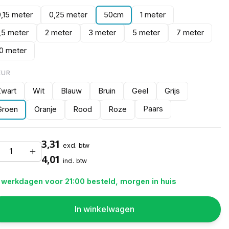
0,15 meter
0,25 meter
50cm
1 meter
1,5 meter
2 meter
3 meter
5 meter
7 meter
10 meter
EUR
Zwart
Wit
Blauw
Bruin
Geel
Grijs
Paars
Groen
Oranje
Rood
Roze
3,31
excl. btw
4,01
incl. btw
 werkdagen voor 21:00 besteld, morgen in huis
In winkelwagen