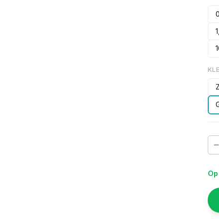
KL
Op