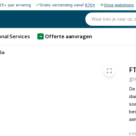
25+ jaar ervaring
Gratis verzending vanaf
€70*
Onze webshops
€ 2,
Waar ben je naar op 
nal Services
Offerte aanvragen
➜
6a
FT
gr
De 
dia
soe
bes
aan
KA