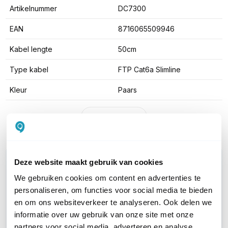
Artikelnummer
DC7300
EAN
8716065509946
Kabel lengte
50cm
Type kabel
FTP Cat6a Slimline
Kleur
Paars
Toon meer
WIL JIJ ADVIES OP MAAT?
Deze website maakt gebruik van cookies
Vraag het onze experts!
We gebruiken cookies om content en advertenties te
personaliseren, om functies voor social media te bieden
Bel ons
en om ons websiteverkeer te analyseren. Ook delen we
informatie over uw gebruik van onze site met onze
partners voor social media, adverteren en analyse.
E-mail