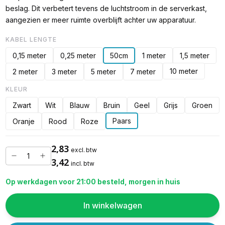
beslag. Dit verbetert tevens de luchtstroom in de serverkast,
aangezien er meer ruimte overblijft achter uw apparatuur.
KABEL LENGTE
0,15 meter
0,25 meter
50cm
1 meter
1,5 meter
10 meter
2 meter
3 meter
5 meter
7 meter
KLEUR
Zwart
Wit
Blauw
Bruin
Geel
Grijs
Groen
Paars
Oranje
Rood
Roze
2,83
excl. btw
3,42
incl. btw
Op werkdagen voor 21:00 besteld, morgen in huis
In winkelwagen