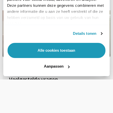
Deze partners kunnen deze gegevens combineren met
andere informatie die u aan ze heeft verstrekt of die ze
hebben verzameld op basis van uw gebruik van hun
services.
Details tonen
Alle cookies toestaan
Aanpassen
OVER DIT PRODUCT
Veelgestelde vragen
Zijn deze FTP Cat6A Slimline patchkabels
geschikt voor PoE voor b.v.b. camera's?
Deze gebruiken al snel PoE+