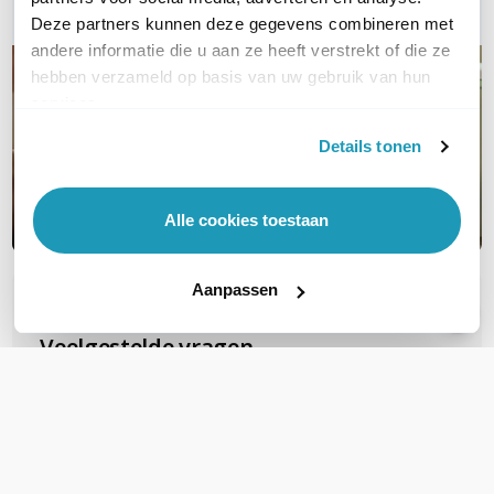
Deze partners kunnen deze gegevens combineren met
andere informatie die u aan ze heeft verstrekt of die ze
hebben verzameld op basis van uw gebruik van hun
services.
Details tonen
Alle cookies toestaan
Aanpassen
OVER DIT PRODUCT
Veelgestelde vragen
Zijn deze FTP Cat6A Slimline patchkabels
geschikt voor PoE voor b.v.b. camera's?
Deze gebruiken al snel PoE+