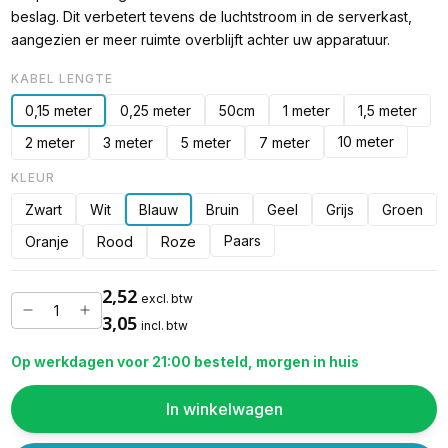
beslag. Dit verbetert tevens de luchtstroom in de serverkast,
aangezien er meer ruimte overblijft achter uw apparatuur.
KABEL LENGTE
0,15 meter
0,25 meter
50cm
1 meter
1,5 meter
10 meter
2 meter
3 meter
5 meter
7 meter
KLEUR
Zwart
Wit
Blauw
Bruin
Geel
Grijs
Groen
Paars
Oranje
Rood
Roze
2,52
excl. btw
3,05
incl. btw
Op werkdagen voor 21:00 besteld, morgen in huis
In winkelwagen