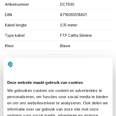
Artikelnummer
DC7630
EAN
8716065518801
Kabel lengte
0,15 meter
Type kabel
FTP Cat6a Slimline
Kleur
Blauw
Toon meer
WIL JIJ ADVIES OP MAAT?
Deze website maakt gebruik van cookies
Vraag het onze experts!
We gebruiken cookies om content en advertenties te
personaliseren, om functies voor social media te bieden
Bel ons
en om ons websiteverkeer te analyseren. Ook delen we
informatie over uw gebruik van onze site met onze
partners voor social media, adverteren en analyse.
E-mail