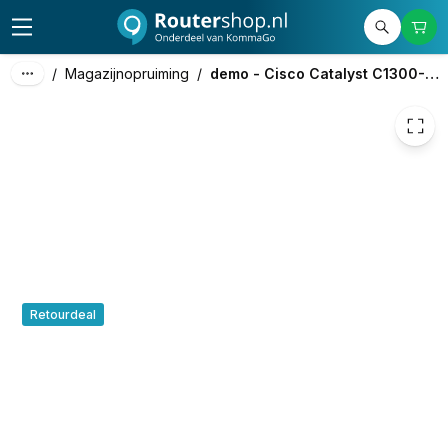
399,00
excl. btw
482,79
incl. btw
/
Magazijnopruiming
/
demo - Cisco Catalyst C1300-24P-4G
Retourdeal