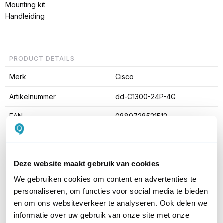
Mounting kit
Handleiding
PRODUCT DETAILS
Merk
Cisco
Artikelnummer
dd-C1300-24P-4G
EAN
0889728521512
Aantal LAN poorten
24
PoE
802.3at PoE+ (30W)
Deze website maakt gebruik van cookies
Managed / Unmanaged
Managed
We gebruiken cookies om content en advertenties te
personaliseren, om functies voor social media te bieden
Rack mountable
Ja
en om ons websiteverkeer te analyseren. Ook delen we
informatie over uw gebruik van onze site met onze
SFP Ondersteuning
SFP