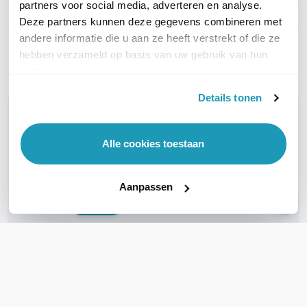
partners voor social media, adverteren en analyse.
Productserie
Catalyst C1300
Deze partners kunnen deze gegevens combineren met
andere informatie die u aan ze heeft verstrekt of die ze
Toon meer
hebben verzameld op basis van uw gebruik van hun
services.
Details tonen
WIL JIJ ADVIES OP MAAT?
Vraag het onze experts!
Alle cookies toestaan
Bel ons
Aanpassen
E-mail