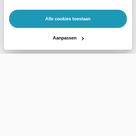
OVER DIT PRODUCT
Veelgestelde vragen
Alle cookies toestaan
Geen vragen gevonden
Aanpassen
Stel een vraag
REVIEWS
(
0
)
Ga naar Trusted Shops reviews
Wees de eerste die een review schrijft!
Schrijf een review
Support