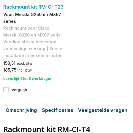
Rackmount kit RM-CI-T23
Voor: Meraki GX50 en MX67
series
Rackmount voor Cisco
Meraki GX50 en MX67 serie |
Voeding stevig bevestigd,
voor veilige werking | Snelle
installatie in enkele minuten
153,51
excl. btw
185,75
incl. btw
Levertijd 1 tot 3 werkdagen
Vergelijk
Omschrijving
Specificaties
Veelgestelde vragen
Rackmount kit RM-CI-T4