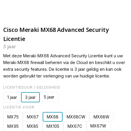
Cisco Meraki MX68 Advanced Security
Licentie
3 jaar
Met deze Meraki MX68 Advanced Security Licentie kunt u uw
Meraki MX68 firewall beheren via de Cloud en beschikt u over
extra security features. De licentie is 3 jaar geldig en kan ook
worden gebruikt ter verlenging van uw huidige licentie.
LICENTIEDUUR / GELDIGHEID
5 jaar
1 jaar
3 jaar
LICENTIE VOOR
MX75
MX67
MX68
MX68CW
MX68W
MX67W
MX95
MX85
MX105
MX67C