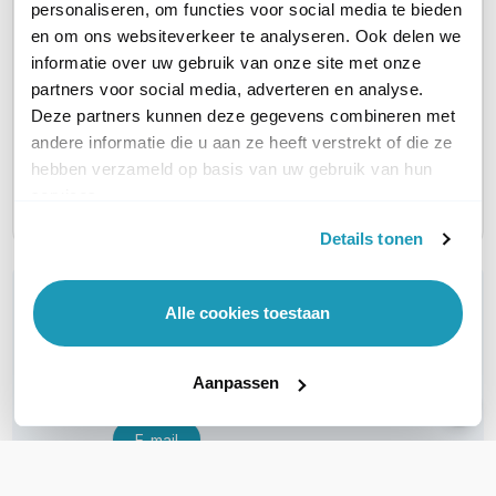
personaliseren, om functies voor social media te bieden
en om ons websiteverkeer te analyseren. Ook delen we
Cisco Meraki MX68
Cisco Meraki MX68
Cisco 
informatie over uw gebruik van onze site met onze
Advanced Security
Advanced Security
Advanc
partners voor social media, adverteren en analyse.
Licentie
Licentie
Licent
Deze partners kunnen deze gegevens combineren met
3 jaar
5 jaar
1 jaar
andere informatie die u aan ze heeft verstrekt of die ze
939,00
1.590,88
411,59
excl. btw
excl. btw
e
hebben verzameld op basis van uw gebruik van hun
1.136,19
1.924,96
498,02
incl. btw
incl. btw
services.
Details tonen
WIL JIJ ADVIES OP MAAT?
Alle cookies toestaan
Vraag het onze experts!
Aanpassen
Bel ons
E-mail