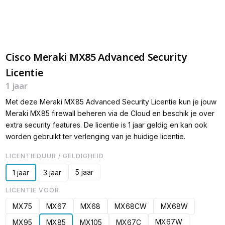
Cisco Meraki MX85 Advanced Security
Licentie
1 jaar
Met deze Meraki MX85 Advanced Security Licentie kun je jouw
Meraki MX85 firewall beheren via de Cloud en beschik je over
extra security features. De licentie is 1 jaar geldig en kan ook
worden gebruikt ter verlenging van je huidige licentie.
LICENTIEDUUR / GELDIGHEID
5 jaar
1 jaar
3 jaar
LICENTIE VOOR
MX75
MX67
MX68
MX68CW
MX68W
MX67W
MX95
MX85
MX105
MX67C