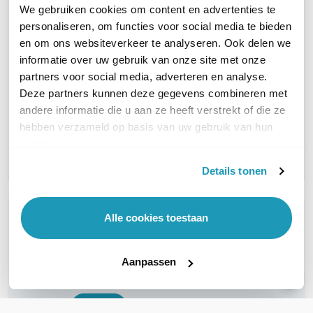
We gebruiken cookies om content en advertenties te
personaliseren, om functies voor social media te bieden
en om ons websiteverkeer te analyseren. Ook delen we
Cisco Meraki MX85
Cisco 
Cisco Meraki MX85
informatie over uw gebruik van onze site met onze
Advanced Security
Advanc
Advanced Security
partners voor social media, adverteren en analyse.
Licentie
Licent
Licentie
Deze partners kunnen deze gegevens combineren met
andere informatie die u aan ze heeft verstrekt of die ze
3 jaar
5 jaar
1 jaar
hebben verzameld op basis van uw gebruik van hun
3.365,00
5.610,0
1.500,00
excl. btw
excl. btw
services.
4.071,65
6.788,1
1.815,00
incl. btw
incl. btw
Details tonen
WIL JIJ ADVIES OP MAAT?
Alle cookies toestaan
Vraag het onze experts!
Aanpassen
Bel ons
E-mail