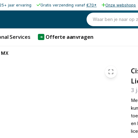
25+ jaar ervaring
Gratis verzending vanaf
€70*
Onze webshops
€ 411,
Waar ben je naar op 
nal Services
Offerte aanvragen
➜
o MX
C
Li
3 
Met
kun
toe
en 
lic