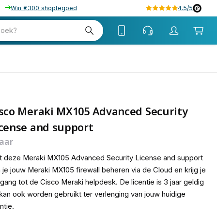
Win €300 shoptegoed
4.5/5
40
zoek?
isco Meraki MX105 Advanced Security
cense and support
jaar
 deze Meraki MX105 Advanced Security License and support
 je jouw Meraki MX105 firewall beheren via de Cloud en krijg je
gang tot de Cisco Meraki helpdesk. De licentie is 3 jaar geldig
kan ook worden gebruikt ter verlenging van jouw huidige
entie.