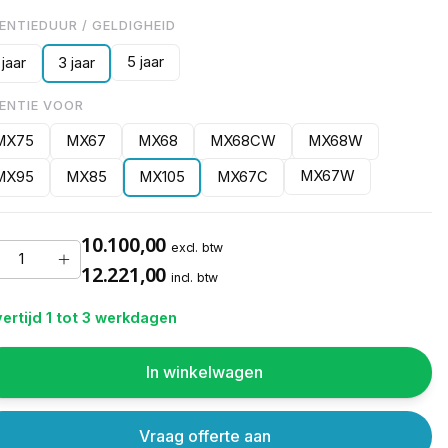
CENTIEDUUR / GELDIGHEID
5 jaar
 jaar
3 jaar
CENTIE VOOR
MX75
MX67
MX68
MX68CW
MX68W
MX67W
MX95
MX85
MX105
MX67C
10.100,00
excl. btw
12.221,00
incl. btw
ertijd 1 tot 3 werkdagen
In winkelwagen
Vraag offerte aan