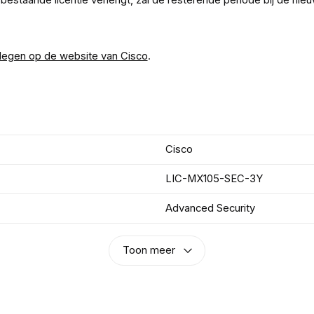
n bestaande licentie verlengt, zal de resterende periode bij de ni
legen op de website van Cisco
.
Cisco
LIC-MX105-SEC-3Y
Advanced Security
Toon meer