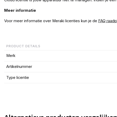
Cloud licentie is jouw apparatuur niet te managen. Indien je ee
Meer informatie
Voor meer informatie over Meraki licenties kun je de
FAQ raadp
PRODUCT DETAILS
Merk
Artikelnummer
Type licentie