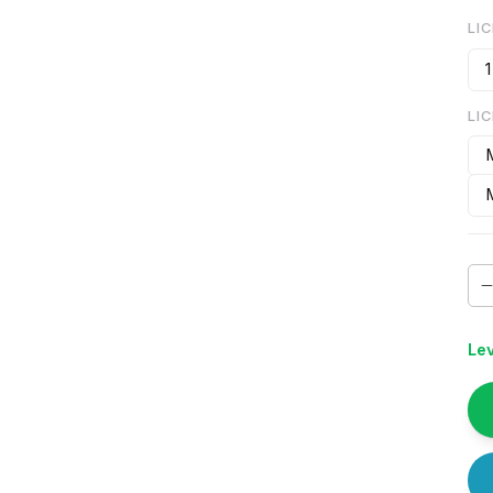
LI
1
LI
Lev