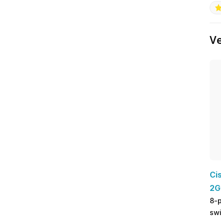
Ve
Ci
2G
8-
sw