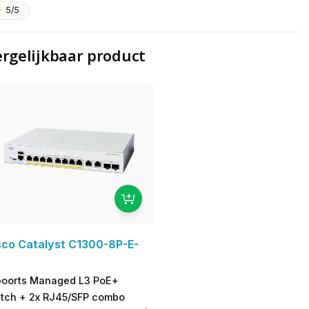
5/5
rgelijkbaar product
sco Catalyst C1300-8P-E-
poorts Managed L3 PoE+
itch + 2x RJ45/SFP combo