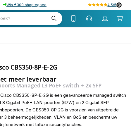
Win €300 shoptegoed
4.5/5
zoek?
sco CBS350-8P-E-2G
et meer leverbaar
poorts Managed L3 PoE+ switch + 2x SFP
 Cisco CBS350-8P-E-2G is een geavanceerde managed switch
 8 Gigabit PoE+ LAN-poorten (67W) en 2 Gigabit SFP
bopoorten. De CBS350-8P-2G is voorzien van uitgebreide
er 3 beheermogelijkheden, VLAN en QoS en beschermt uw
rijfsnetwerk met talloze securityfuncties.