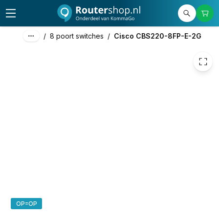
236,03
excl. btw
285,60
incl. btw
/
8 poort switches
/
Cisco CBS220-8FP-E-2G
OP=OP