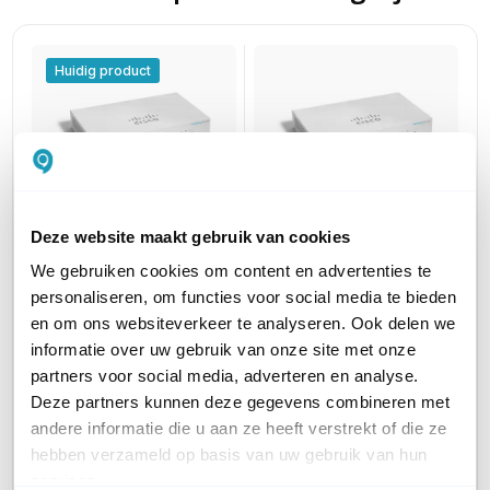
Huidig product
Deze website maakt gebruik van cookies
Cisco CBS220-8P-E-2G
Cisco CBS220-8FP-E-
We gebruiken cookies om content en advertenties te
8-poorts Managed L2
2G
personaliseren, om functies voor social media te bieden
PoE+ switch + 2x SFP
8-poorts Managed L2
en om ons websiteverkeer te analyseren. Ook delen we
130,21
excl. btw
PoE+ switch + 2x SFP
157,55
informatie over uw gebruik van onze site met onze
incl. btw
236,03
excl. btw
partners voor social media, adverteren en analyse.
285,60
incl. btw
Deze partners kunnen deze gegevens combineren met
andere informatie die u aan ze heeft verstrekt of die ze
POE
802.3at PoE+ (30W)
802.3af PoE (15.4W)
hebben verzameld op basis van uw gebruik van hun
services.