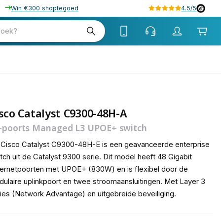
Win €300 shoptegoed
4.5/5
tw
zoek?
tw
sco Catalyst C9300-48H-A
-poorts Managed L3 UPOE+ switch
Cisco Catalyst C9300-48H-E is een geavanceerde enterprise
tch uit de Catalyst 9300 serie. Dit model heeft 48 Gigabit
ernetpoorten met UPOE+ (830W) en is flexibel door de
ulaire uplinkpoort en twee stroomaansluitingen. Met Layer 3
ies (Network Advantage) en uitgebreide beveiliging.