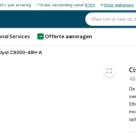
25+ jaar ervaring
Gratis verzending vanaf
€70*
Onze webshops
10.621,88
excl. b
12.852,47
Waar ben je naar op 
incl. b
nal Services
Offerte aanvragen
➜
alyst C9300-48H-A
Ci
48
De 
swi
Eth
mod
opt