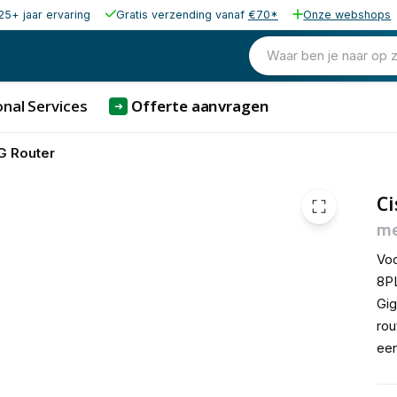
25+ jaar ervaring
Gratis verzending vanaf
€70*
Onze webshops
1.464,84
excl. b
1.772,46
Waar ben je naar op 
incl. b
nal Services
Offerte aanvragen
➜
G Router
C
me
Voo
8PL
Gig
rou
een