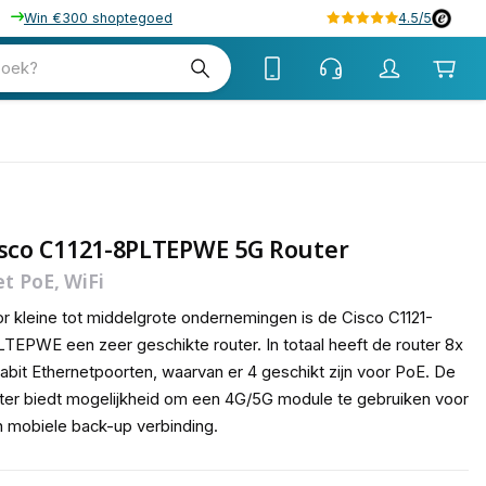
Win €300 shoptegoed
4.5/5
tw
zoek?
tw
isco C1121-8PLTEPWE 5G Router
t PoE, WiFi
r kleine tot middelgrote ondernemingen is de Cisco C1121-
TEPWE een zeer geschikte router. In totaal heeft de router 8x
abit Ethernetpoorten, waarvan er 4 geschikt zijn voor PoE. De
ter biedt mogelijkheid om een 4G/5G module te gebruiken voor
 mobiele back-up verbinding.