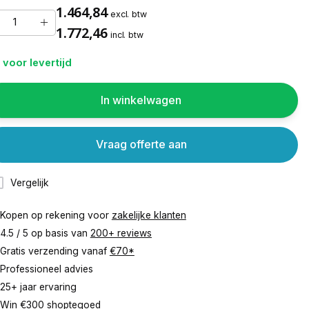
1.464,84
excl. btw
1.772,46
incl. btw
 voor levertijd
In winkelwagen
Vraag offerte aan
Vergelijk
Kopen op rekening voor
zakelijke klanten
4.5 / 5 op basis van
200+ reviews
Gratis verzending vanaf
€70*
Professioneel advies
25+ jaar ervaring
Win €300 shoptegoed