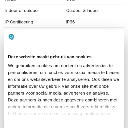
Indoor of outdoor
Outdoor & Indoor
IP Certificering
IP66
Vandaalbestendigheid
Ja, IK10
Ruisonderdrukking
Nee
Kijken via App
Android en iOS
Deze website maakt gebruik van cookies
We gebruiken cookies om content en advertenties te
Geheugenkaart slot
Ja, MicroSD
personaliseren, om functies voor social media te bieden
Kleur
Wit
en om ons websiteverkeer te analyseren. Ook delen we
informatie over uw gebruik van onze site met onze
Type behuizing
Metaal
partners voor social media, adverteren en analyse.
Deze partners kunnen deze gegevens combineren met
Aantal streams
3x
andere informatie die u aan ze heeft verstrekt of die ze
hebben verzameld op basis van uw gebruik van hun
services.
WIL JIJ ADVIES OP MAAT?