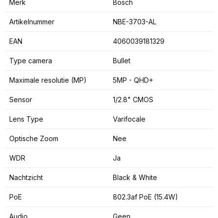
Merk
Bosch
Artikelnummer
NBE-3703-AL
EAN
4060039181329
Type camera
Bullet
Maximale resolutie (MP)
5MP - QHD+
Sensor
1/2.8" CMOS
Lens Type
Varifocale
Optische Zoom
Nee
WDR
Ja
Nachtzicht
Black & White
PoE
802.3af PoE (15.4W)
Audio
Geen