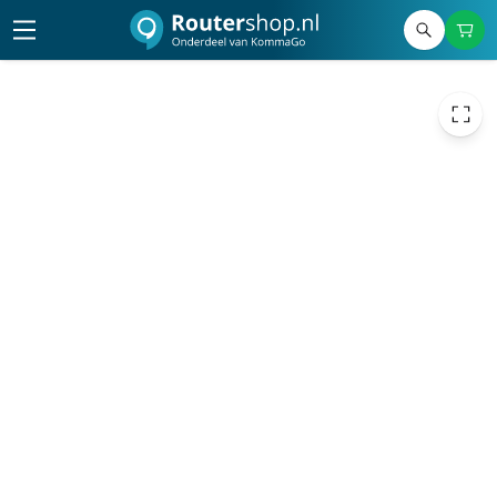
621,00
excl. btw
751,41
incl. btw