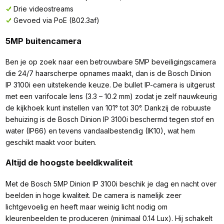
Drie videostreams
Gevoed via PoE (802.3af)
5MP buitencamera
Ben je op zoek naar een betrouwbare 5MP beveiligingscamera
die 24/7 haarscherpe opnames maakt, dan is de Bosch Dinion
IP 3100i een uitstekende keuze. De bullet IP-camera is uitgerust
met een varifocale lens (3.3 – 10.2 mm) zodat je zelf nauwkeurig
de kijkhoek kunt instellen van 101° tot 30°. Dankzij de robuuste
behuizing is de Bosch Dinion IP 3100i beschermd tegen stof en
water (IP66) en tevens vandaalbestendig (IK10), wat hem
geschikt maakt voor buiten.
Altijd de hoogste beeldkwaliteit
Met de Bosch 5MP Dinion IP 3100i beschik je dag en nacht over
beelden in hoge kwaliteit. De camera is namelijk zeer
lichtgevoelig en heeft maar weinig licht nodig om
kleurenbeelden te produceren (minimaal 0.14 Lux). Hij schakelt