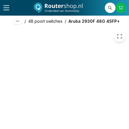
1.836,00
excl. btw
2.221,56
incl. btw
/
48 poort switches
/
Aruba 2930F 48G 4SFP+