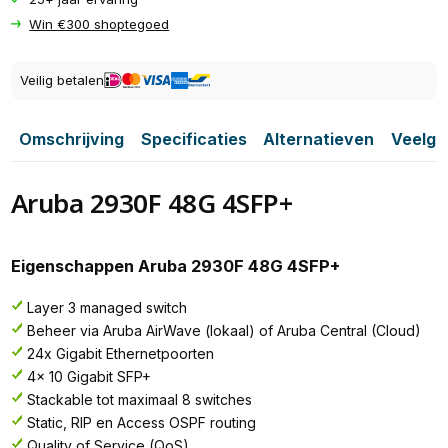
Win €300 shoptegoed
Veilig betalen
Omschrijving
Specificaties
Alternatieven
Veelge
Aruba 2930F 48G 4SFP+
Eigenschappen Aruba 2930F 48G 4SFP+
Layer 3 managed switch
Beheer via Aruba AirWave (lokaal) of Aruba Central (Cloud)
24x Gigabit Ethernetpoorten
4x 10 Gigabit SFP+
Stackable tot maximaal 8 switches
Static, RIP en Access OSPF routing
Quality of Service (QoS)