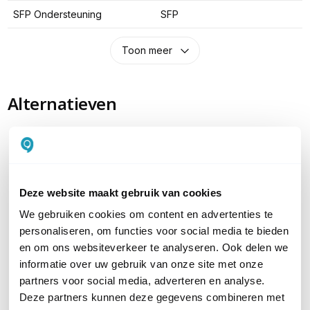
SFP Ondersteuning
SFP
Toon meer
Alternatieven
Deze website maakt gebruik van cookies
We gebruiken cookies om content en advertenties te
personaliseren, om functies voor social media te bieden
en om ons websiteverkeer te analyseren. Ook delen we
informatie over uw gebruik van onze site met onze
Aruba 2930F 48G PoE+
Aruba 2930F 24G PoE+
partners voor social media, adverteren en analyse.
4SFP+
4SFP+
Deze partners kunnen deze gegevens combineren met
48-poorts Managed L3 PoE+
24-poorts Managed L3 PoE