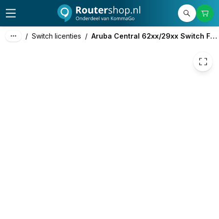
683,77
excl. btw
827,36
incl. btw
/
Switch licenties
/
Aruba Central 62xx/29xx Switch Foundation