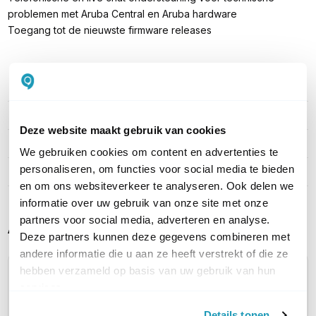
problemen met Aruba Central en Aruba hardware
Toegang tot de nieuwste firmware releases
PRODUCT DETAILS
Merk
Aruba Networks
Deze website maakt gebruik van cookies
Artikelnummer
Q9Y74AAE
We gebruiken cookies om content en advertenties te
personaliseren, om functies voor social media te bieden
EAN
0190017298795
en om ons websiteverkeer te analyseren. Ook delen we
informatie over uw gebruik van onze site met onze
partners voor social media, adverteren en analyse.
Alternatieve producten vergelijken
Deze partners kunnen deze gegevens combineren met
andere informatie die u aan ze heeft verstrekt of die ze
hebben verzameld op basis van uw gebruik van hun
Huidig product
services.
Details tonen