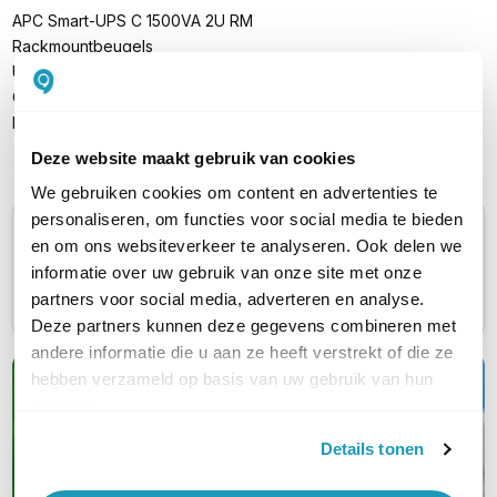
APC Smart-UPS C 1500VA 2U RM
Rackmountbeugels
USB-kabel
CD met software
Installatiegids
Deze website maakt gebruik van cookies
We gebruiken cookies om content en advertenties te
personaliseren, om functies voor social media te bieden
Mogelijk geen recht op retour
en om ons websiteverkeer te analyseren. Ook delen we
Bestel je dit APC product als zakelijke klant? Dan heb je
informatie over uw gebruik van onze site met onze
mogelijk geen recht op retour. Neem
contact
met ons
partners voor social media, adverteren en analyse.
op als je wilt weten of dit ook voor jou geldt.
Deze partners kunnen deze gegevens combineren met
andere informatie die u aan ze heeft verstrekt of die ze
hebben verzameld op basis van uw gebruik van hun
Kwalitatieve
services.
(nood)stroomapparatuur
Details tonen
Van UPS en PDU tot serverkasten en