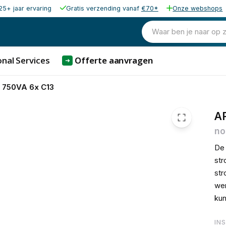
25+ jaar ervaring
Gratis verzending vanaf
€70*
Onze webshops
383,68
excl. b
464,25
Waar ben je naar op 
incl. b
nal Services
Offerte aanvragen
➜
 750VA 6x C13
A
no
De
str
str
wer
kun
IN