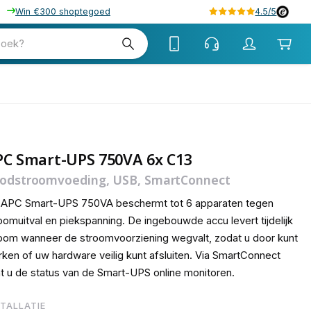
Win €300 shoptegoed
4.5/5
tw
zoek?
tw
PC Smart-UPS 750VA 6x C13
odstroomvoeding, USB, SmartConnect
 APC Smart-UPS 750VA beschermt tot 6 apparaten tegen
oomuitval en piekspanning. De ingebouwde accu levert tijdelijk
oom wanneer de stroomvoorziening wegvalt, zodat u door kunt
ken of uw hardware veilig kunt afsluiten. Via SmartConnect
t u de status van de Smart-UPS online monitoren.
STALLATIE