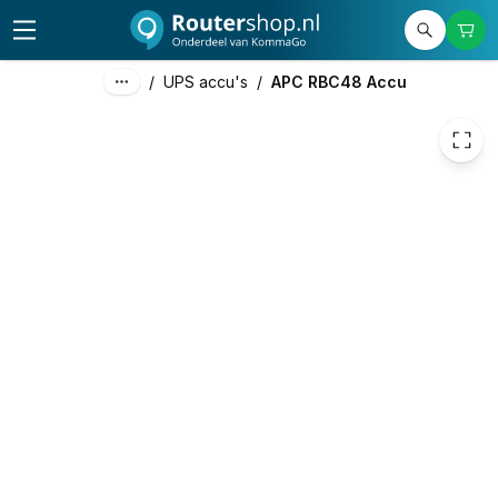
134,79
excl. btw
163,10
incl. btw
/
UPS accu's
/
APC RBC48 Accu