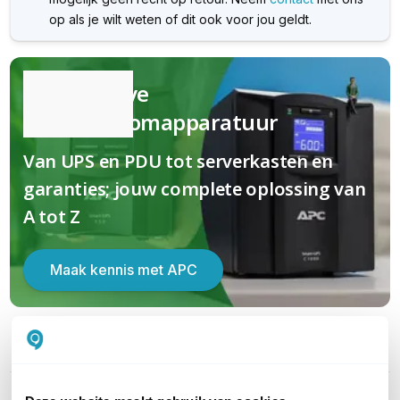
op als je wilt weten of dit ook voor jou geldt.
Kwalitatieve
(nood)stroomapparatuur
Van UPS en PDU tot serverkasten en
garanties; jouw complete oplossing van
A tot Z
Maak kennis met APC
PRODUCT DETAILS
Merk
APC