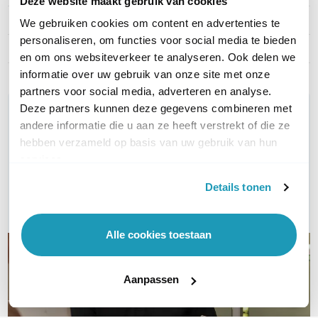
Deze website maakt gebruik van cookies
Artikelnummer
RBC48
We gebruiken cookies om content en advertenties te
personaliseren, om functies voor social media te bieden
EAN
0731304221586
en om ons websiteverkeer te analyseren. Ook delen we
informatie over uw gebruik van onze site met onze
partners voor social media, adverteren en analyse.
Deze partners kunnen deze gegevens combineren met
WIL JIJ ADVIES OP MAAT?
andere informatie die u aan ze heeft verstrekt of die ze
Vraag het onze experts!
hebben verzameld op basis van uw gebruik van hun
services.
Bel ons
Details tonen
E-mail
Alle cookies toestaan
Aanpassen