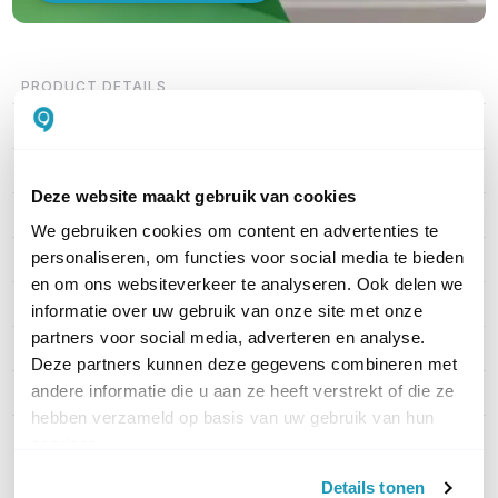
PRODUCT DETAILS
Merk
APC
Artikelnummer
BR1500G-GR
Deze website maakt gebruik van cookies
EAN
0731304286875
We gebruiken cookies om content en advertenties te
personaliseren, om functies voor social media te bieden
Vermogen
865 Watt
en om ons websiteverkeer te analyseren. Ook delen we
Type aansluiting
Schuko
informatie over uw gebruik van onze site met onze
partners voor social media, adverteren en analyse.
Uitgangsvermogen
1500VA
Deze partners kunnen deze gegevens combineren met
andere informatie die u aan ze heeft verstrekt of die ze
Auto shutdown
Ja
hebben verzameld op basis van uw gebruik van hun
services.
Toon meer
Details tonen