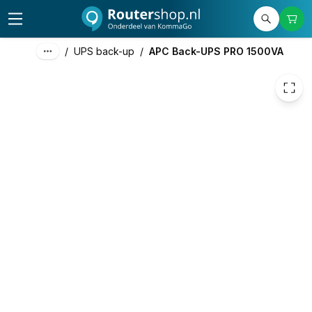
377,79
excl. btw
457,13
incl. btw
/
UPS back-up
/
APC Back-UPS PRO 1500VA