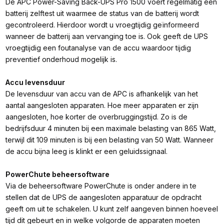
De APC Power-Saving Back-UPS Pro 1500 voert regelmatig een
batterij zelftest uit waarmee de status van de batterij wordt
gecontroleerd. Hierdoor wordt u vroegtijdig geïnformeerd
wanneer de batterij aan vervanging toe is. Ook geeft de UPS
vroegtijdig een foutanalyse van de accu waardoor tijdig
preventief onderhoud mogelijk is.
Accu levensduur
De levensduur van accu van de APC is afhankelijk van het
aantal aangesloten apparaten. Hoe meer apparaten er zijn
aangesloten, hoe korter de overbruggingstijd. Zo is de
bedrijfsduur 4 minuten bij een maximale belasting van 865 Watt,
terwijl dit 109 minuten is bij een belasting van 50 Watt. Wanneer
de accu bijna leeg is klinkt er een geluidssignaal.
PowerChute beheersoftware
Via de beheersoftware PowerChute is onder andere in te
stellen dat de UPS de aangesloten apparatuur de opdracht
geeft om uit te schakelen. U kunt zelf aangeven binnen hoeveel
tijd dit gebeurt en in welke volgorde de apparaten moeten