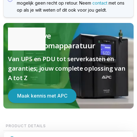
mogelijk geen recht op retour. Neem
contact
met ons
op als je wilt weten of dit ook voor jou geldt.
Kwalitatieve
(nood)stroomapparatuur
Van UPS en PDU tot serverkasten en
garanties; jouw complete oplossing van
A tot Z
Maak kennis met APC
PRODUCT DETAILS
Merk
APC