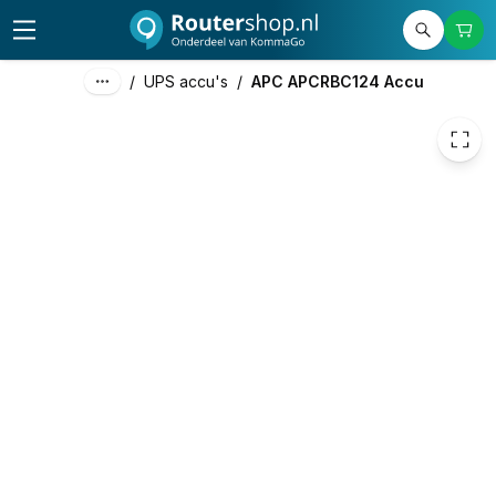
94,21
excl. btw
113,99
incl. btw
/
UPS accu's
/
APC APCRBC124 Accu