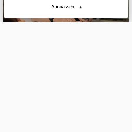
Aanpassen
OVER DIT PRODUCT
Veelgestelde vragen
Geen vragen gevonden
Stel een vraag
REVIEWS
(
1
)
Ga naar Trusted Shops reviews
tijdig geleverd
5/5
tijdig geleverd - prima technische ondersteuning