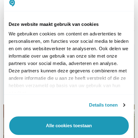
Artikelnummer
APCRBC124
Deze website maakt gebruik van cookies
EAN
0731304284383
We gebruiken cookies om content en advertenties te
personaliseren, om functies voor social media te bieden
en om ons websiteverkeer te analyseren. Ook delen we
WIL JIJ ADVIES OP MAAT?
informatie over uw gebruik van onze site met onze
Vraag het onze experts!
partners voor social media, adverteren en analyse.
Deze partners kunnen deze gegevens combineren met
Bel ons
andere informatie die u aan ze heeft verstrekt of die ze
hebben verzameld op basis van uw gebruik van hun
E-mail
services.
Details tonen
Alle cookies toestaan