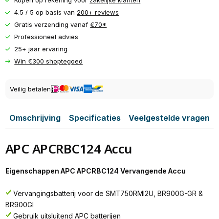
Kopen op rekening voor
zakelijke klanten
4.5 / 5 op basis van
200+ reviews
Gratis verzending vanaf
€70*
Professioneel advies
25+ jaar ervaring
Win €300 shoptegoed
Veilig betalen
Omschrijving
Specificaties
Veelgestelde vragen
APC APCRBC124 Accu
Eigenschappen APC APCRBC124 Vervangende Accu
Vervangingsbatterij voor de SMT750RMI2U, BR900G-GR &
BR900GI
Gebruik uitsluitend APC batterijen