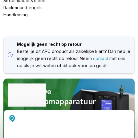
Stroomkabel 3 meter
Rackmountbeugels
Handleiding
Mogelijk geen recht op retour
Bestel je dit APC product als zakelijke klant? Dan heb je
mogelijk geen recht op retour. Neem
contact
met ons
op als je wilt weten of dit ook voor jou geldt.
Kwalitatieve
(nood)stroomapparatuur
Van UPS en PDU tot serverkasten en
garanties; jouw complete oplossing van
A tot Z