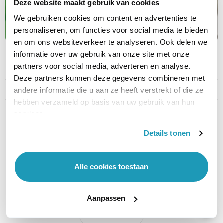
Deze website maakt gebruik van cookies
We gebruiken cookies om content en advertenties te
Maak kennis met APC
personaliseren, om functies voor social media te bieden
en om ons websiteverkeer te analyseren. Ook delen we
informatie over uw gebruik van onze site met onze
partners voor social media, adverteren en analyse.
PRODUCT DETAILS
Deze partners kunnen deze gegevens combineren met
Merk
APC
andere informatie die u aan ze heeft verstrekt of die ze
hebben verzameld op basis van uw gebruik van hun
Artikelnummer
EPDU1132B
services.
EAN
0731304405023
Details tonen
Stekkertype ingang
IEC 309 2P+E
Alle cookies toestaan
Type uitgangen
C13 + C19
Montage
Rack mountable; ZeroU
Aanpassen
Toon meer