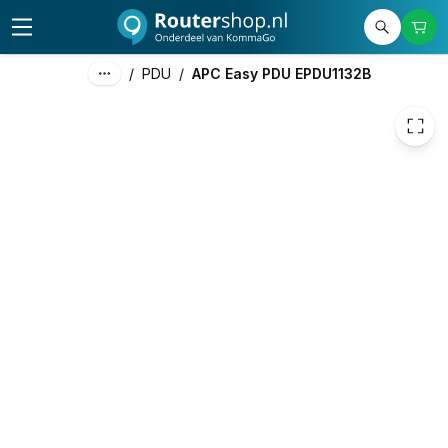
287,70
excl. btw
348,12
incl. btw
/
PDU
/
APC Easy PDU EPDU1132B